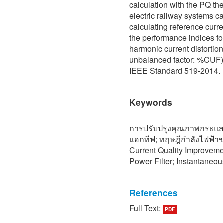
calculation with the PQ the
electric railway systems c
calculating reference curr
the performance indices for
harmonic current distortio
unbalanced factor: %CUF) 
IEEE Standard 519-2014.
Keywords
การปรับปรุงคุณภาพกระแสไ
แอกทีฟ; ทฤษฎีกำลังไฟฟ้า
Current Quality Improveme
Power Filter; Instantaneo
References
Full Text:
PDF
[1] L. Weijun, W. Qinghao,