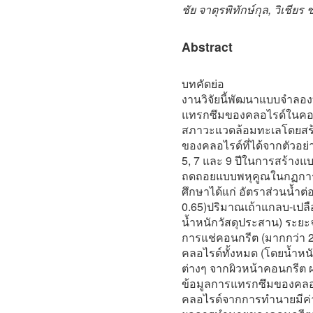
ชัย จาตุรพิทักษ์กุล, วิเชียร 
Abstract
บทคัดย่อ
งานวิจัยนี้พัฒนาแบบจำลอ
แทรกซึมของคลอไรด์ในคอนก
สภาวะแวดล้อมทะเลโดยสร
ของคลอไรด์ที่ได้จากตัวอย่
5, 7 และ 9 ปีในการสร้างแ
ถดถอยแบบพหุคูณในกฏการแพร
ศึกษาได้แก่ อัตราส่วนน้ำต่
0.65)ปริมาณเถ้าแกลบ-เปลื
น้ำหนักวัสดุประสาน) ระย
การแช่คอนกรีต (มากกว่า 2
คลอไรด์ทั้งหมด (โดยน้ำหน
ต่างๆ จากผิวหน้าคอนกรีต 
ข้อมูลการแทรกซึมของคลอไ
คลอไรด์จากการทำนายมีค่า