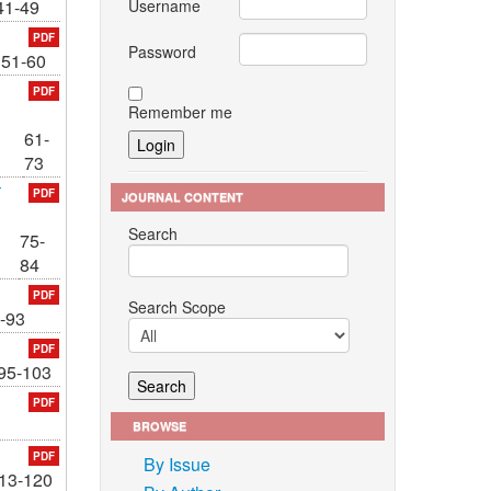
Username
41-49
PDF
Password
51-60
PDF
Remember me
61-
73
ร
PDF
JOURNAL CONTENT
Search
75-
84
PDF
Search Scope
-93
PDF
95-103
PDF
BROWSE
PDF
By Issue
13-120