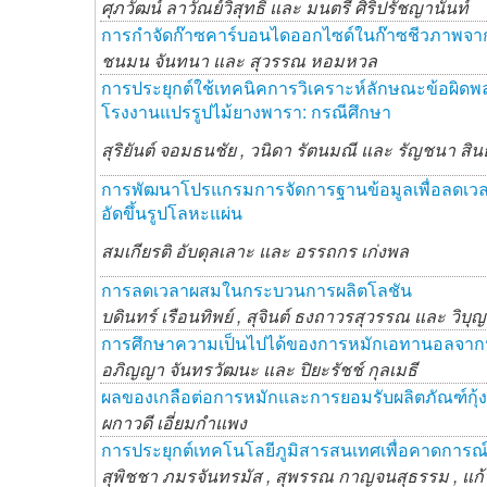
ศุภวัฒน์ ลาวัณย์วิสุทธิ์ และ
มนตรี ศิริปรัชญานันท์
การกำจัดก๊าซคาร์บอนไดออกไซด์ในก๊าซชีวภาพจากมูล
ชนมน จันทนา และ
สุวรรณ หอมหวล
การประยุกต์ใช้เทคนิคการวิเคราะห์ลักษณะข้อ
โรงงานแปรรูปไม้ยางพารา: กรณีศึกษา
สุริยันต์ จอมธนชัย ,
วนิดา รัตนมณี และ
รัญชนา สิน
การพัฒนาโปรแกรมการจัดการฐานข้อมูลเพื่อลดเวลากา
อัดขึ้นรูปโลหะแผ่น
สมเกียรติ อับดุลเลาะ และ
อรรถกร เก่งพล
การลดเวลาผสมในกระบวนการผลิตโลชัน
บดินทร์ เรือนทิพย์ ,
สุจินต์ ธงถาวรสุวรรณ และ
วิบุญ
การศึกษาความเป็นไปได้ของการหมักเอทานอลจากหญ
อภิญญา จันทรวัฒนะ และ
ปิยะรัชช์ กุลเมธี
ผลของเกลือต่อการหมักและการยอมรับผลิตภัณฑ์กุ้ง
ผกาวดี เอี่ยมกำแพง
การประยุกต์เทคโนโลยีภูมิสารสนเทศเพื่อคาดการณ์
สุพิชชา ภมรจันทรมัส ,
สุพรรณ กาญจนสุธรรม ,
แก