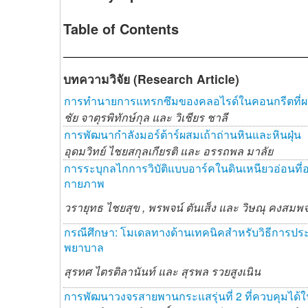
Table of Contents
บทความวิจัย (Research Article)
การทำนายการแทรกซึมของคลอไรด์ในคอนกรีตที่ผส
ชัย จาตุรพิทักษ์กุล และ
วิเชียร ชาลี
การพัฒนากำลังมอร์ต้าร์ผสมเถ้าถ่านหินและหินฝุ่น
อุดมวิทย์ ไชยสกุลเกียรติ และ
อรรถพล มาลัย
การระบุกลไกการวิบัติแบบอาร์คในดินเหนียวอ่อนที่อ
กายภาพ
วรายุทธ ไชยสุข ,
พรพจน์ ตันเส็ง และ
วิษณุ คงสมพจ
กรณีศึกษา: โมเดลทางด้านเทคนิคสำหรับวิธีการป
พยาบาล
สุรทศ ไตรติลานันท์ และ
สุรพล รวยสูงเนิน
การพัฒนาวงจรสายพานกระแสรุ่นที่ 2 ที่ควบคุมได้ใน