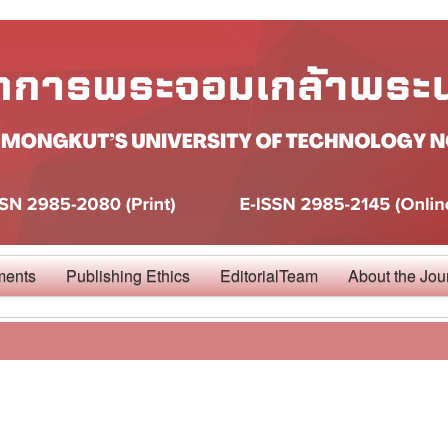
ments
Publishing Ethics
EditorialTeam
About the Jou