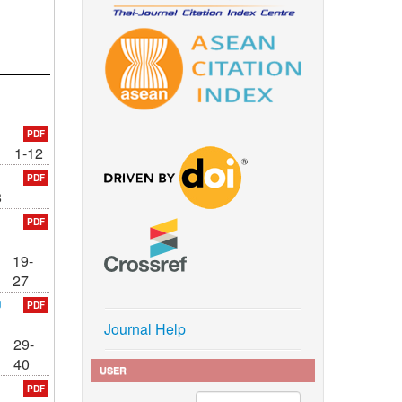
PDF
1-12
PDF
8
PDF
19-
27
ง
PDF
Journal Help
29-
40
USER
PDF