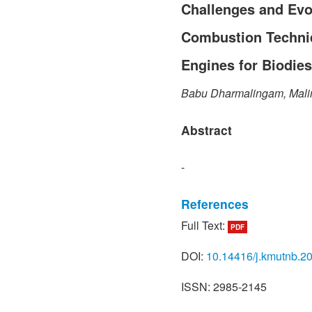
Challenges and Evo
Combustion Techniq
Engines for Biodies
Babu Dharmalingam, Malin
Abstract
-
References
Full Text:
PDF
[1] T. Ruensodsai and M. 
and progress of lignocellu
DOI:
10.14416/j.kmutnb.2
The Journal of KMUTNB, vo
Thai).
ISSN: 2985-2145
[2] T. Phusantisampan and 