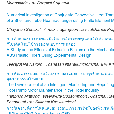
Muensakda และ
Songwit Srijunruk
Numerical Investigation of Conjugate Convective Heat Trans
of a Shell and Tube Heat Exchanger using Finite Element 
Chayanon Serttikul ,
Arruck Tragangoon และ
Tatchanok Pr
การศึกษาผลกระทบของปัจจัยการอัดรีดต่อคุณสมบัติเชิงกลข
รีไซเคิล โดยใช้การออกแบบการทดลอง
A Study on the Effects of Extrusion Factors on the Mechanic
ABS Plastic Fibers Using Experimental Design
Teerayut Na Nakorn ,
Thanasan Intarakumthornchai และ
Kr
การพัฒนาระบบเฝ้าระวังและรายงานผลการบำรุงรักษามอเตอร์
อุตสาหกรรมโรงแรม
The Development of an Intelligent Monitoring and Reporti
Pool Pump Motor Maintenance in the Hotel Industry
Hanphon Mitwong ,
Weerayute Sudsomboon ,
Chatchai Ka
Pansrinual และ
Sittichai Kaewkuekool
การวิเคราะห์การไหลและสมรรถนะการเผาไหม้ของหัวเผาแก๊สชนิด
LPG และ CNG ด้วยการจำลอง CFD