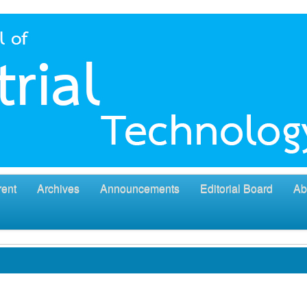
rent
Archives
Announcements
Editorial Board
Ab