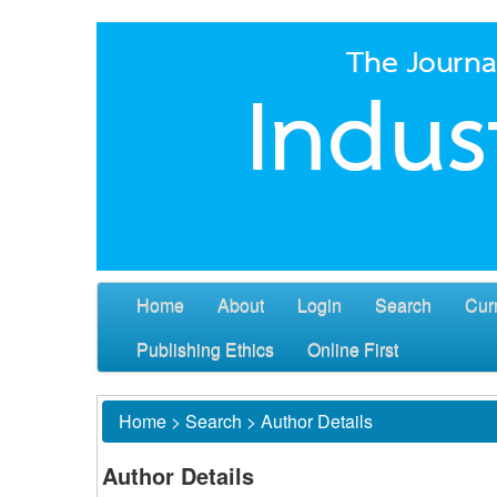
Home
About
Login
Search
Cur
Publishing Ethics
Online First
Home
>
Search
>
Author Details
Author Details