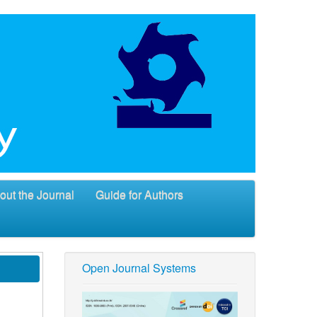
out the Journal
Guide for Authors
Open Journal Systems