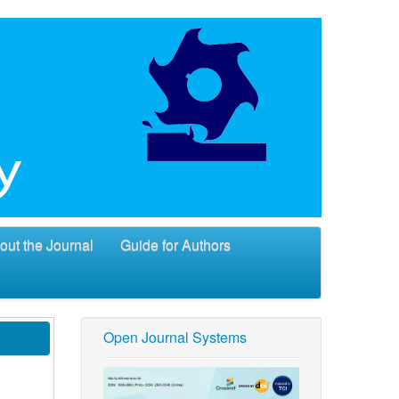
out the Journal
Guide for Authors
Open Journal Systems