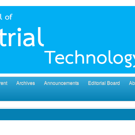
rent
Archives
Announcements
Editorial Board
Ab