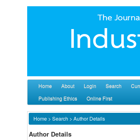
Home
About
Login
Search
Cur
Publishing Ethics
Online First
Home
>
Search
>
Author Details
Author Details