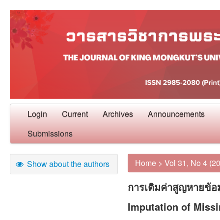
Login
Current
Archives
Announcements
Submissions
Home
>
Vol 31, No 4 (2
Show about the authors
การเติมค่าสูญหายข้อ
Imputation of Missi