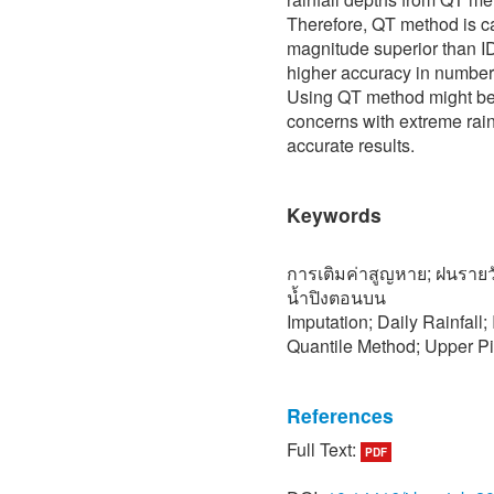
Therefore, QT method is ca
magnitude superior than 
higher accuracy in number 
Using QT method might be 
concerns with extreme rai
accurate results.
Keywords
การเติมค่าสูญหาย; ฝนรายวัน
น้ำปิงตอนบน
Imputation; Daily Rainfall
Quantile Method; Upper Pi
References
Full Text:
PDF
[1] R. P. De Silva, N. D. K
comparison of methods used