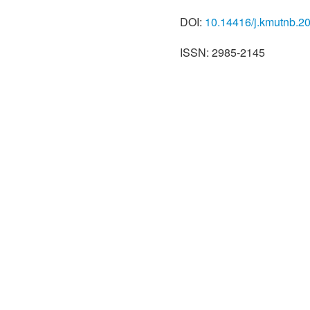
GIS,” M.S. thesis, Departme
DOI:
10.14416/j.kmutnb.2
Engineering King Mongkut'
Thailand, 2003 (in Thai).
ISSN: 2985-2145
[2] P. W. Gassman, M. R. R
“The soil and water assess
applications, and future re
Agricultural and Biologic
2007.
[3] R. Ang and C. Oeurng, 
ungauged catchment of To
soil and water Assessment
vol. 32, no. 1, pp. 89–101,
[4] R. Santos, L. S. FERN
“Analysis of hydrology and
HYDRO Basin in the Sabor 
Transactions on Ecology a
355, 2018.
[5] Dapartment of Water R