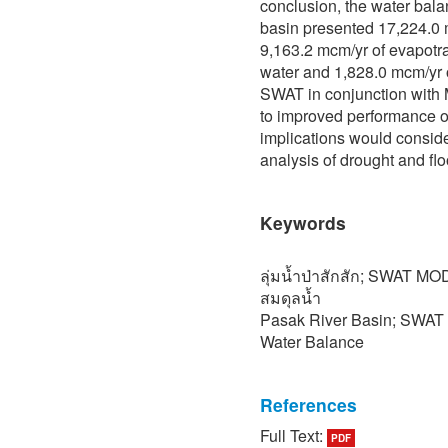
conclusion, the water bala
basin presented 17,224.0 m
9,163.2 mcm/yr of evapotra
water and 1,828.0 mcm/yr o
SWAT in conjunction with
to improved performance o
implications would consider
analysis of drought and flo
Keywords
ลุ่มน้ำป่าสักสัก; SWAT
สมดุลน้ำ
Pasak River Basin; SWAT
Water Balance
References
Full Text:
PDF
[1] J. Jongwilaikasem, “Ra