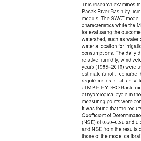
This research examines th
Pasak River Basin by u
models. The SWAT model w
characteristics while th
for evaluating the outcom
watershed, such as water 
water allocation for irriga
consumptions. The daily da
relative humidity, wind vel
years (1985–2016) were u
estimate runoff, recharge,
requirements for all activi
of MIKE-HYDRO Basin mode
of hydrological cycle in th
measuring points were com
It was found that the resul
Coefficient of Determinati
(NSE) of 0.60–0.96 and 0.
and NSE from the results o
those of the model calibrat