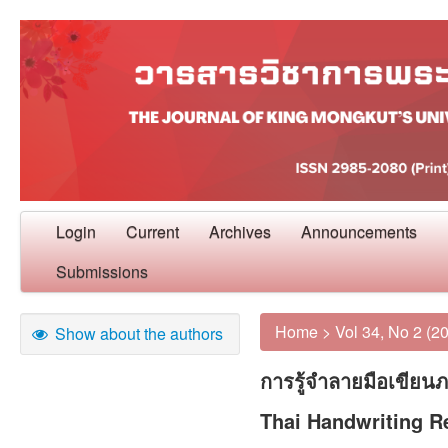
Login
Current
Archives
Announcements
Submissions
Home
>
Vol 34, No 2 (2
Show about the authors
การรู้จำลายมือเขียนภ
Thai Handwriting R