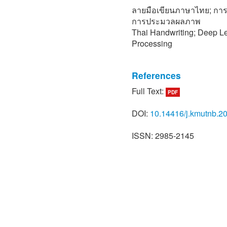
ลายมือเขียนภาษาไทย; การเร
การประมวลผลภาพ
Thai Handwriting; Deep L
Processing
References
Full Text:
PDF
[1] S. Bag and G. Harit, “A
for bangla and devanagari
DOI:
10.14416/j.kmutnb.2
[2] O. Phaophanat, “Handwr
deformable wavelet descrip
ISSN: 2985-2145
Electrical Engineering, Fa
University of Technology T
[3] S. Iamsa-at and P. Hor
using histograms of oriente
artificial neural network,” 
Conference on IT Converge
[4] R. Khadijah and A. Nur