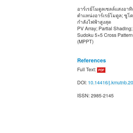
อาร์เรย์โมดูลเซลล์แสงอาทิต
ตำแหน่งอาร์เรย์โมดูล; ซู
กำลังไฟฟ้าสูงสุด
PV Array; Partial Shading
Sudoku 5×5 Cross Pattern
(MPPT)
References
Full Text:
PDF
[1] T. Namhormchan, “Com
generation photovoltaic ar
DOI:
10.14416/j.kmutnb.2
using magic square row shi
no. 2, pp. 247–261, 2021 (i
ISSN: 2985-2145
[2] A. de S. Lima, A. V. S. 
“Maximum power point trac
photovoltaic modules under
2019 IEEE PES Innovative
- Latin America (ISGT Lati