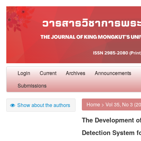
Login
Current
Archives
Announcements
Submissions
Home
>
Vol 35, No 3 (2
Show about the authors
The Development of
Detection System fo