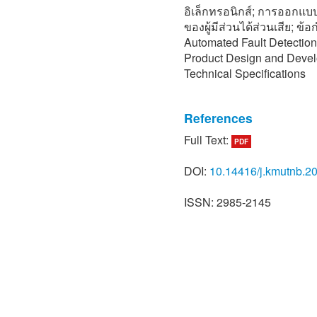
อิเล็กทรอนิกส์; การออกแ
ของผู้มีส่วนได้ส่วนเสีย; 
Automated Fault Detection
Product Design and Devel
Technical Specifications
References
Full Text:
PDF
[1] S. M. Lu, “A review of h
policy, and technology,” 
DOI:
10.14416/j.kmutnb.2
Reviews, vol. 59, pp. 1–12
[2] D. Yu, J. Guo, Q. Zhao,
ISSN: 2985-2145
for underdetermined multi
enhanced Bayesian hierarc
Manufacturing Systems, vo
[3] S. Yin, X. Li, H. Gao,
focused on modern industr
Industrial Electronics, vol