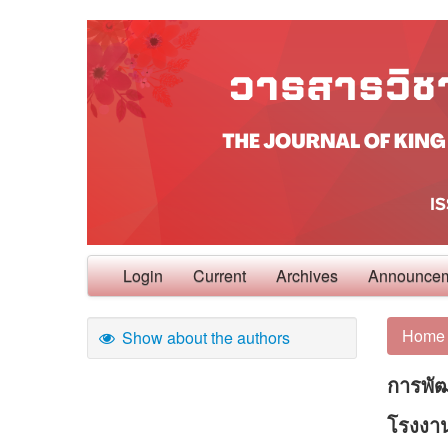
Login
Current
Archives
Announce
Home
Show about the authors
การพั
โรงงา