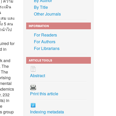
By Author
1) ความ
ระเมิน
By Title
น
Other Journals
าะสม และ
้ง 5 คน
INFORMATION
รถนำไป
For Readers
For Authors
uired for
For Librarians
d in
rk and
ARTICLE TOOLS
. The
. The
Abstract
rising
nmental
cademics
Print this article
y, 232
ts) in
re
Indexing metadata
us group