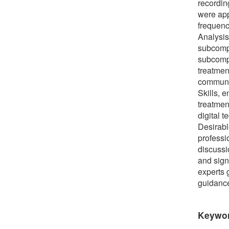
recordin
were app
frequenc
Analysis
subcompo
subcompo
treatmen
communic
Skills, 
treatmen
digital 
Desirabl
professi
discussi
and sign
experts 
guidanc
Keywo