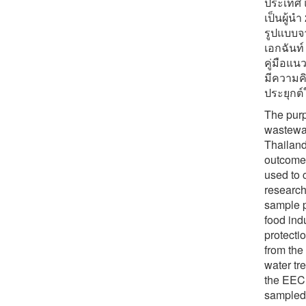
ประเทศ แ
เป็นผู้น
รูปแบบจา
เอกฉันท
คู่มือแน
มีความค
ประยุกต์ใ
The purp
wastewat
Thailand
outcomes
used to 
research
sample p
food ind
protecti
from the 
water tr
the EEC
sampled.