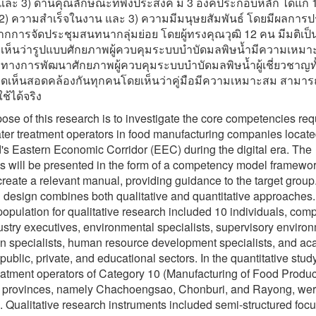
ละ 3) ด้านคุณลักษณะที่พึงประสงค์ มี 3 องค์ประกอบหลัก ได้แก่ 
ำ 2) ความสำเร็จในงาน และ 3) ความมีมนุษยสัมพันธ์ โดยมีผลการป
กการจัดประชุมสนทนากลุ่มย่อย โดยผู้ทรงคุณวุฒิ 12 คน มีมติเป็
์ เห็นว่ารูปแบบศักยภาพผู้ควบคุมระบบบำบัดมลพิษน้ำมีความเหม
วทางการพัฒนาศักยภาพผู้ควบคุมระบบบำบัดมลพิษน้ำผู้เชี่ยวชาญทั
ิดเห็นสอดคล้องกันทุกคนโดยเห็นว่าคู่มือมีความเหมาะสม สามา
ช้ได้จริง
ose of this research is to investigate the core competencies req
er treatment operators in food manufacturing companies locate
's Eastern Economic Corridor (EEC) during the digital era. The
 will be presented in the form of a competency model framewo
create a relevant manual, providing guidance to the target group
 design combines both qualitative and quantitative approaches
opulation for qualitative research included 10 individuals, comp
ustry executives, environmental specialists, supervisory enviro
on specialists, human resource development specialists, and a
public, private, and educational sectors. In the quantitative stud
eatment operators of Category 10 (Manufacturing of Food Produc
 provinces, namely Chachoengsao, Chonburi, and Rayong, we
 Qualitative research instruments included semi-structured foc