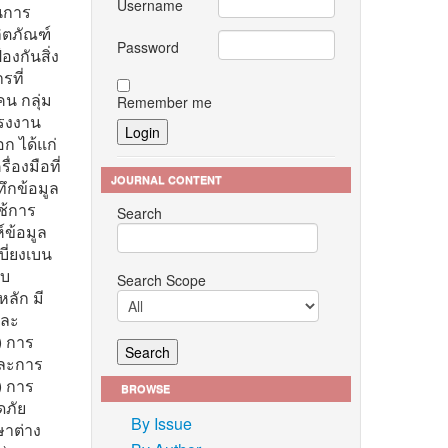
Username
นการ
ลิตภัณฑ์
Password
องกันสิ่ง
รที่
น กลุ่ม
Remember me
โรงงาน
ก ได้แก่
่องมือที่
JOURNAL CONTENT
ทึกข้อมูล
ช้การ
Search
์ข้อมูล
ี่ยงเบน
บบ
Search Scope
ลัก มี
และ
) การ
และการ
) การ
BROWSE
ดภัย
By Issue
ษาต่าง