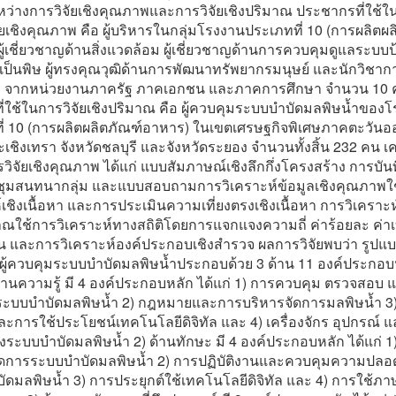
ว่างการวิจัยเชิงคุณภาพและการวิจัยเชิงปริมาณ ประชากรที่ใช้ใ
ัยเชิงคุณภาพ คือ ผู้บริหารในกลุ่มโรงงานประเภทที่ 10 (การผลิตผ
ู้เชี่ยวชาญด้านสิ่งแวดล้อม ผู้เชี่ยวชาญด้านการควบคุมดูแลระบบป้
ป็นพิษ ผู้ทรงคุณวุฒิด้านการพัฒนาทรัพยากรมนุษย์ และนักวิชากา
้อง จากหน่วยงานภาครัฐ ภาคเอกชน และภาคการศึกษา จำนวน 10 ค
ที่ใช้ในการวิจัยเชิงปริมาณ คือ ผู้ควบคุมระบบบำบัดมลพิษน้ำของ
ี่ 10 (การผลิตผลิตภัณฑ์อาหาร) ในเขตเศรษฐกิจพิเศษภาคตะวันออ
ะเชิงเทรา จังหวัดชลบุรี และจังหวัดระยอง จำนวนทั้งสิ้น 232 คน เครื
วิจัยเชิงคุณภาพ ได้แก่ แบบสัมภาษณ์เชิงลึกกึ่งโครงสร้าง การบัน
ุมสนทนากลุ่ม และแบบสอบถามการวิเคราะห์ข้อมูลเชิงคุณภาพใ
์เชิงเนื้อหา และการประเมินความเที่ยงตรงเชิงเนื้อหา การวิเคราะห
าณใช้การวิเคราะห์ทางสถิติโดยการแจกแจงความถี่ ค่าร้อยละ ค่าเบ
 และการวิเคราะห์องค์ประกอบเชิงสำรวจ ผลการวิจัยพบว่า รูปแ
ผู้ควบคุมระบบบำบัดมลพิษน้ำประกอบด้วย 3 ด้าน 11 องค์ประกอบห
) ด้านความรู้ มี 4 องค์ประกอบหลัก ได้แก่ 1) การควบคุม ตรวจสอบ 
ระบบบำบัดมลพิษน้ำ 2) กฎหมายและการบริหารจัดการมลพิษน้ำ 3
ละการใช้ประโยชน์เทคโนโลยีดิจิทัล และ 4) เครื่องจักร อุปกรณ์ 
งระบบบำบัดมลพิษน้ำ 2) ด้านทักษะ มี 4 องค์ประกอบหลัก ได้แก่ 1
ัดการระบบบำบัดมลพิษน้ำ 2) การปฏิบัติงานและควบคุมความปลอ
ดมลพิษน้ำ 3) การประยุกต์ใช้เทคโนโลยีดิจิทัล และ 4) การใช้ภา