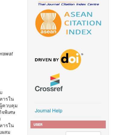
erawat
บบ
าหารใน
ู้ควบคุม
Journal Help
จพิเศษ
บ
าหารใน
USER
บบผสม