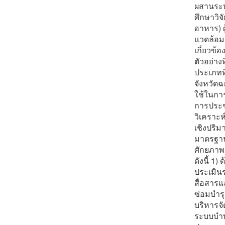
ผสานระห
ศึกษาวิจ
อาหาร) ผ
แวดล้อมเ
เกี่ยวข
ตัวอย่าง
ประเภทท
จังหวัดฉ
ใช้ในการ
การประช
วิเคราะห
เชิงปริม
มาตรฐาน
ศักยภาพ
ดังนี้ 1
ประเมิน
สื่อสารแ
ซ่อมบำรุ
บริหารจ
ระบบบำบั