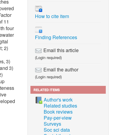
aches
covered
Factor
How to cite item
of 11
th four
tewater
Finding References
ital
; 2)
Email this article
(Login required)
s, 3)
 and 3)
Email the author
2)
(Login required)
oup
ateness
RELATED ITEMS
ive
Author's work
eveloped
Related studies
Book reviews
Pay-per-view
Surveys
Soc sci data