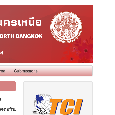
rnal
Submissions
ง
คตะวัน