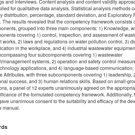
gs and interviews. Content analysis and content validity appro
lied for qualitative data analysis. Statistical analysis methods 
y distribution, percentage, standard deviation, and Exploratory 
. The results revealed that the competency framework consists 
nents, grouped into three main components: 1) Knowledge, wi
nents covering 1) control, inspection, and assessment of was
t works, 2) laws and regulations on water pollution control, 3) dig
ation in the workplace, and 4) industrial wastewater equipment
encompassing four subcomponents covering 1) wastewater
t/management systems, 2) operation and safety control measure
technology applications, and 4) language-based communication;
e Attributes, with three subcomponents covering 1) leadership, 
onal success, and 3) human relations skills. Based on small-gr
ons, a panel of 12 experts unanimously agreed on the appropri
ificance of the formulated competency framework. Additionally, f
gave unanimous consent to the suitability and efficacy of the d
e manual.
rds