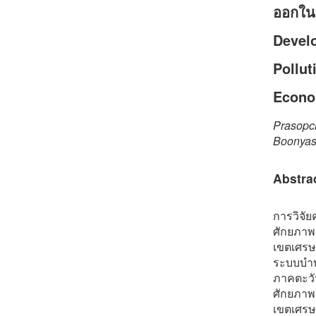
ออกในย
Devel
Pollut
Econom
Prasopc
Boonya
Abstra
การวิจัย
ศักยภาพ
เขตเศรษฐ
ระบบบำบ
ภาคตะวั
ศักยภาพ
เขตเศรษฐ