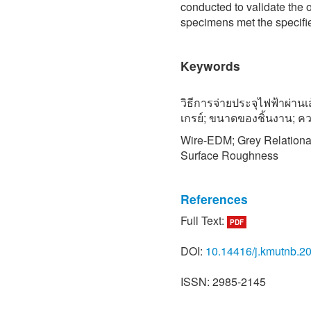
conducted to validate the o
specimens met the specified
Keywords
วิธีการจ่ายประจุไฟฟ้าผ่าน
เกรย์; ขนาดของชิ้นงาน; ค
Wire-EDM; Grey Relationa
Surface Roughness
References
Full Text:
PDF
[1] P. Aswin and R. G. Mote
profile and thermally defo
DOI:
10.14416/j.kmutnb.2
angles,” Journal of Manufa
654, 2022.
ISSN: 2985-2145
[2] U. Maradia, E. Filisett
Boccadoro, “The influence 