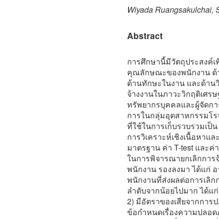
Wiyada Ruangsakulchai, S
Abstract
การศึกษานี้มีวัตถุประสงค์เ
คุณลักษณะของพนักงาน ด้า
ด้านทักษะในงาน และด้านวิ
จ้างงานในภาวะวิกฤติเศรษฐกิจ
ทรัพยากรบุคคลและผู้จัดกา
การในกลุ่มอุตสาหกรรมโรจน
ที่ใช้ในการเก็บรวบรวมเป็
การวิเคราะห์เชิงเนื้อหาและส
มาตรฐาน ค่า T-test และค่
ในการพิจารณายกเลิกการจ้า
พนักงาน รองลงมา ได้แก่ 
พนักงานที่ส่งผลต่อการเลิก
ลำดับจากน้อยไปมาก ได้แก่
2) มีอัตราของเสียจากการปฏิ
ข้อกำหนดเรื่องความปลอดภั