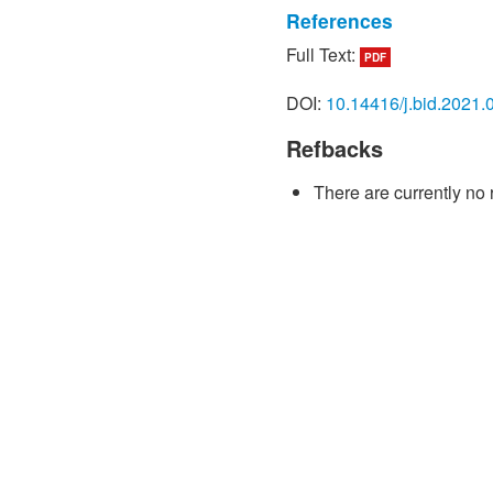
References
Full Text:
PDF
[1] วิชชุดา ชาญณรงค์. (25
แสนอิเล็กทรอนิกส์ชิ้นส่ว
DOI:
10.14416/j.bid.2021.
ปลีก”.ประชาติธุรกิจ,23
[2] ธนิต โสรัตน์. (2552). 
Refbacks
เศรษฐกิจถดถอย.www.ianit
[3] กรมสวัสดิการและคุ้ม
There are currently no 
แนวทางบรรเทาปัญหาการเล
www.labour.go.th/abourrela
[4] ศ ร าย ุท ธ ทองอ ร่าม
ต่อเศรษฐกิจไทย.
www.fti.or.th/2008/thai/ftit
[5] อัจฉรา วงษ์วานิช. (25
ก่อนและหลังสภาวะวิกฤตเศ
อุตสาหกรรมอิเล็กทรอนิกส
http://www.thaihrhub.com/
581
[6] ดิลก ถือกล้า. (2552). 
ในภาวะวิกฤติขององค์กร. h