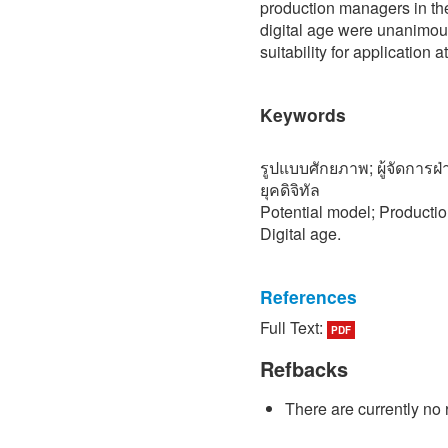
production managers in the
digital age were unanimous
suitability for application a
Keywords
รูปแบบศักยภาพ; ผู้จัดการ
ยุคดิจิทัล
Potential model; Producti
Digital age.
References
Full Text:
PDF
[1] Meesomkarn, K. (2022)
Technician Competency Mo
Refbacks
Supervisor in the Digital E
of Business and Human R
There are currently no 
University of Technology N