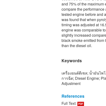
and 75% of the maximum e
compare the performance a
tested engine before and aft
was found that when pyroly
timing was adjusted at 16.
engine was comparable to
slightly increased compare
black smoke emitted from th
than the diesel oil.
Keywords
เครื่องยนต์ดีเซล; น้ำมันไ
การฉีด; Diesel Engine; Pla
Adjustment
References
Full Text:
PDF
[1] http://www.pcd.go.th/