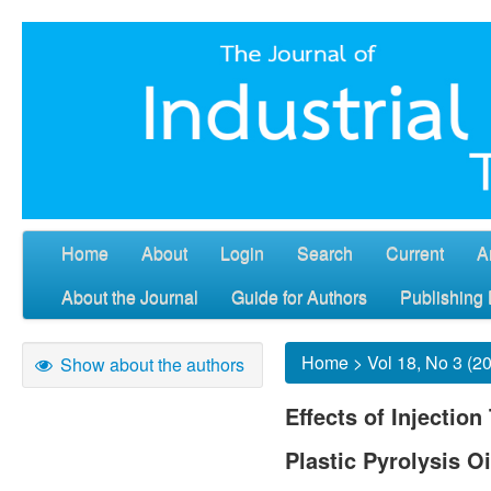
Home
About
Login
Search
Current
A
About the Journal
Guide for Authors
Publishing 
Home
>
Vol 18, No 3 (2
Show about the authors
Effects of Injectio
Plastic Pyrolysis O