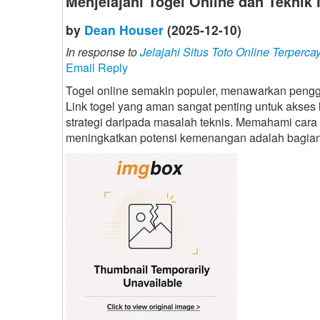
Menjelajahi Togel Online dan Teknik
by
Dean Houser
(2025-12-10)
In response to
Jelajahi Situs Toto Online Terperca
Email Reply
Togel online semakin populer, menawarkan peng
Link togel yang aman sangat penting untuk akses 
strategi daripada masalah teknis. Memahami cara
meningkatkan potensi kemenangan adalah bagian p