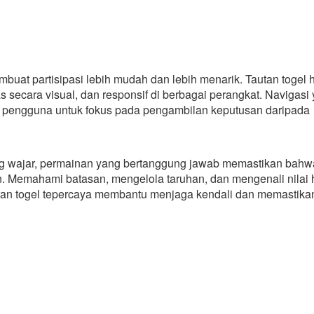
embuat partisipasi lebih mudah dan lebih menarik. Tautan togel 
s secara visual, dan responsif di berbagai perangkat. Navigasi
pengguna untuk fokus pada pengambilan keputusan daripada
g wajar, permainan yang bertanggung jawab memastikan bahwa
n. Memahami batasan, mengelola taruhan, dan mengenali nilai 
tan togel tepercaya membantu menjaga kendali dan memastika