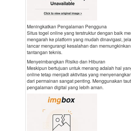
Meningkatkan Pengalaman Pengguna
Situs togel online yang terstruktur dengan baik m
mengarah ke platform yang mudah dinavigasi, jela
lancar mengurangi kesalahan dan memungkinkan 
tantangan teknis.
Menyeimbangkan Risiko dan Hiburan
Meskipun bertujuan untuk menang adalah hal yan
online tetap menjadi aktivitas yang menyenangka
dari permainan sangat penting. Menggunakan tau
pengalaman digital yang lebih aman.