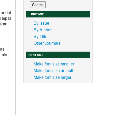
 andal
BROWSE
 tepat
By Issue
tkan
By Author
By Title
Other Journals
n
asil
amin
FONT SIZE
Make font size smaller
Make font size default
Make font size larger