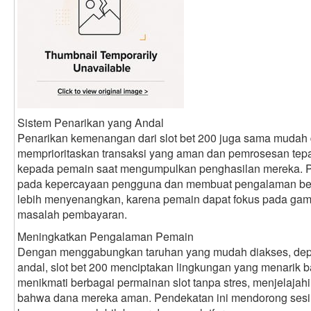
Sistem Penarikan yang Andal
Penarikan kemenangan dari slot bet 200 juga sama mudah 
memprioritaskan transaksi yang aman dan pemrosesan tep
kepada pemain saat mengumpulkan penghasilan mereka. P
pada kepercayaan pengguna dan membuat pengalaman be
lebih menyenangkan, karena pemain dapat fokus pada game
masalah pembayaran.
Meningkatkan Pengalaman Pemain
Dengan menggabungkan taruhan yang mudah diakses, depo
andal, slot bet 200 menciptakan lingkungan yang menarik 
menikmati berbagai permainan slot tanpa stres, menjelajahi
bahwa dana mereka aman. Pendekatan ini mendorong sesi 