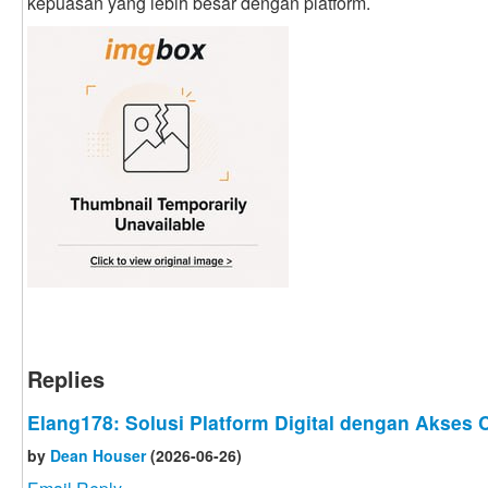
kepuasan yang lebih besar dengan platform.
Replies
Elang178: Solusi Platform Digital dengan Akses
by
Dean Houser
(2026-06-26)