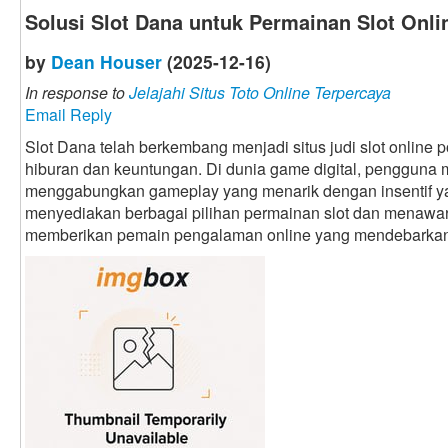
Solusi Slot Dana untuk Permainan Slot Onli
by
Dean Houser
(2025-12-16)
In response to
Jelajahi Situs Toto Online Terpercaya
Email Reply
Slot Dana telah berkembang menjadi situs judi slot online
hiburan dan keuntungan. Di dunia game digital, pengguna 
menggabungkan gameplay yang menarik dengan insentif y
menyediakan berbagai pilihan permainan slot dan menawa
memberikan pemain pengalaman online yang mendebarka