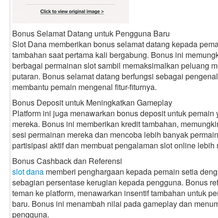
Bonus Selamat Datang untuk Pengguna Baru
Slot Dana memberikan bonus selamat datang kepada pema
tambahan saat pertama kali bergabung. Bonus ini memung
berbagai permainan slot sambil memaksimalkan peluang m
putaran. Bonus selamat datang berfungsi sebagai pengenal
membantu pemain mengenal fitur-fiturnya.
Bonus Deposit untuk Meningkatkan Gameplay
Platform ini juga menawarkan bonus deposit untuk pemai
mereka. Bonus ini memberikan kredit tambahan, memungk
sesi permainan mereka dan mencoba lebih banyak permain
partisipasi aktif dan membuat pengalaman slot online leb
Bonus Cashback dan Referensi
slot dana
memberi penghargaan kepada pemain setia deng
sebagian persentase kerugian kepada pengguna. Bonus re
teman ke platform, menawarkan insentif tambahan untuk 
baru. Bonus ini menambah nilai pada gameplay dan menu
pengguna.