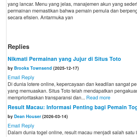
yang lancar. Menu yang jelas, manajemen akun yang sede
permainan memastikan bahwa pemain pemula dan berpenga
secara efisien. Antarmuka yan
Replies
Nikmati Permainan yang Jujur di Situs Toto
by
Brooks Townsend
(2025-12-17)
Email Reply
Di dunia lotere online, kepercayaan dan keadilan sangat 
yang memuaskan. Situs Toto telah mendapatkan pengakuan
memprioritaskan transparansi dan...
Read more
Result Macau: Informasi Penting bagi Pemain Tog
by
Dean Houser
(2026-03-14)
Email Reply
Dalam dunia togel online, result macau menjadi salah satu 