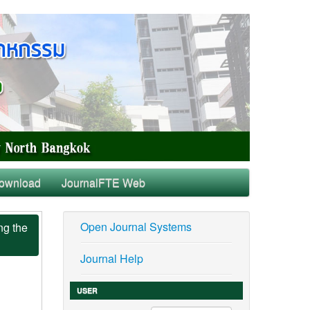
ownload
JournalFTE Web
Open Journal Systems
ng the
Journal Help
USER