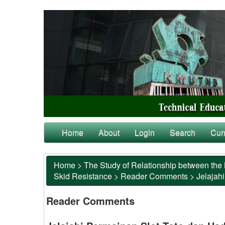
Home
About
Login
Search
Cur
Home
>
The Study of Relationship between the 
Skid Resistance
>
Reader Comments
>
Jelajah
Reader Comments