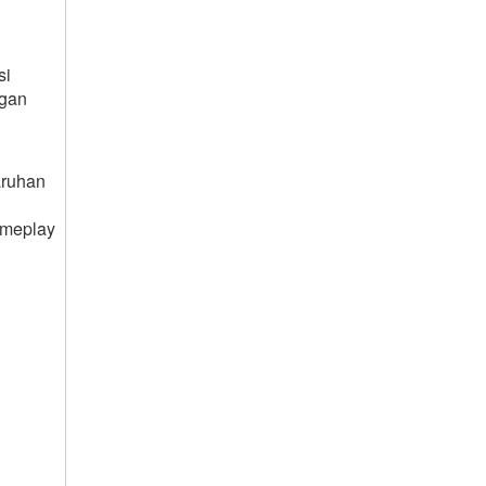
si
ngan
aruhan
ameplay