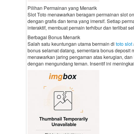
Pilihan Permainan yang Menarik
Slot Toto menawarkan beragam permainan slot onlin
dengan grafis dan tema yang imersif. Setiap perm
interaktif, membuat pemain terhibur dan terlibat s
Berbagai Bonus Menarik
Salah satu keuntungan utama bermain di
toto slot
bonus selamat datang, sementara bonus deposit
menawarkan jaring pengaman atas kerugian, dan
dengan mengundang teman. Insentif ini meningka