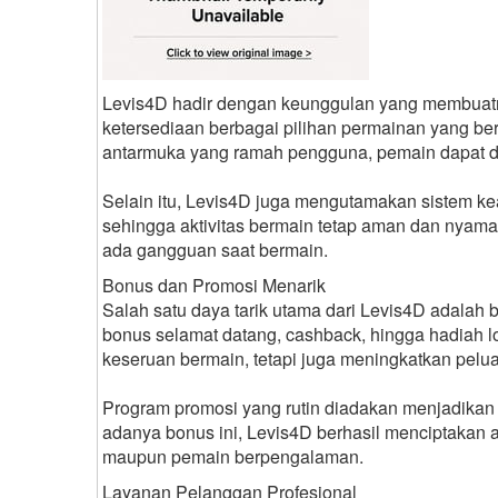
Levis4D hadir dengan keunggulan yang membuatny
ketersediaan berbagai pilihan permainan yang bera
antarmuka yang ramah pengguna, pemain dapat d
Selain itu, Levis4D juga mengutamakan sistem k
sehingga aktivitas bermain tetap aman dan nyama
ada gangguan saat bermain.
Bonus dan Promosi Menarik
Salah satu daya tarik utama dari Levis4D adalah
bonus selamat datang, cashback, hingga hadiah l
keseruan bermain, tetapi juga meningkatkan pel
Program promosi yang rutin diadakan menjadikan p
adanya bonus ini, Levis4D berhasil menciptakan 
maupun pemain berpengalaman.
Layanan Pelanggan Profesional