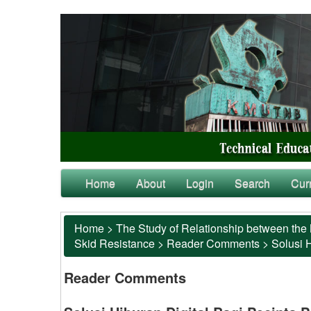
Home
About
Login
Search
Cur
Home
>
The Study of Relationship between the 
Skid Resistance
>
Reader Comments
>
Solusi 
Reader Comments