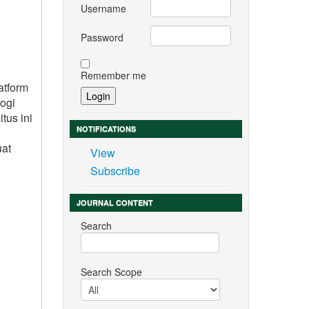
Username
Password
Remember me
atform
ogi
tus ini
NOTIFICATIONS
uat
View
Subscribe
JOURNAL CONTENT
Search
Search Scope