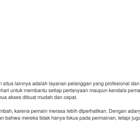
situs lainnya adalah layanan pelanggan yang profesional dan
 sehari untuk membantu setiap pertanyaan maupun kendala pema
emua akses dibuat mudah dan cepat.
tambah, karena pemain merasa lebih diperhatikan. Dengan adan
n bahwa mereka tidak hanya fokus pada permainan, tetapi jug