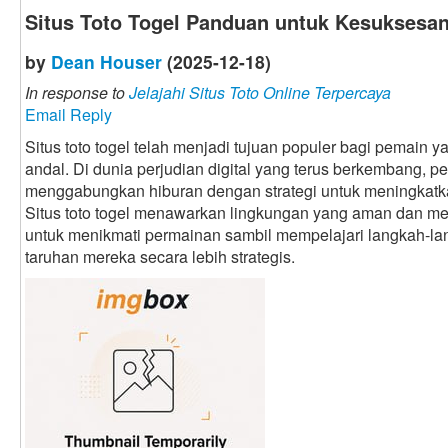
Situs Toto Togel Panduan untuk Kesuksesan
by
Dean Houser
(2025-12-18)
In response to
Jelajahi Situs Toto Online Terpercaya
Email Reply
Situs toto togel telah menjadi tujuan populer bagi pemain y
andal. Di dunia perjudian digital yang terus berkembang, p
menggabungkan hiburan dengan strategi untuk meningkat
Situs toto togel menawarkan lingkungan yang aman dan 
untuk menikmati permainan sambil mempelajari langkah-l
taruhan mereka secara lebih strategis.