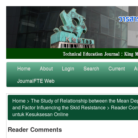
Home
About
Login
Search
Current
A
JournalFTE Web
Home
>
The Study of Relationship between the Mean Dep
and Factor Influencing the Skid Resistance
>
Reader Co
untuk Kesuksesan Online
Reader Comments