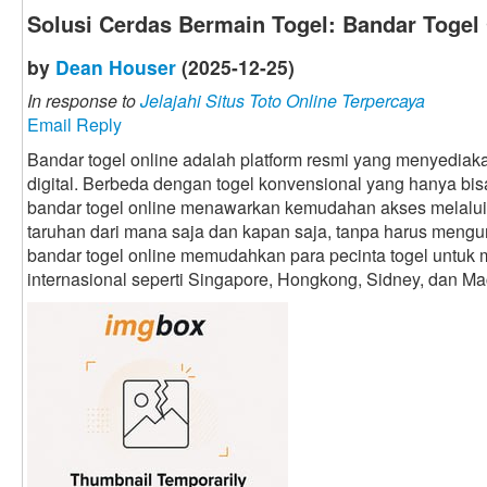
Solusi Cerdas Bermain Togel: Bandar Togel
by
Dean Houser
(2025-12-25)
In response to
Jelajahi Situs Toto Online Terpercaya
Email Reply
Bandar togel online adalah platform resmi yang menyediaka
digital. Berbeda dengan togel konvensional yang hanya bisa 
bandar togel online menawarkan kemudahan akses melalui
taruhan dari mana saja dan kapan saja, tanpa harus mengun
bandar togel online memudahkan para pecinta togel untuk 
internasional seperti Singapore, Hongkong, Sidney, dan Ma