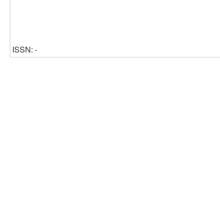
ISSN: -