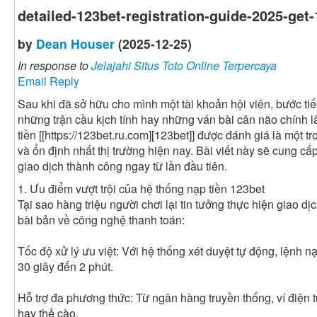
detailed-123bet-registration-guide-2025-get
by
Dean Houser
(2025-12-25)
In response to
Jelajahi Situs Toto Online Terpercaya
Email Reply
Sau khi đã sở hữu cho mình một tài khoản hội viên, bước ti
những trận cầu kịch tính hay những ván bài cân não chính là
tiền [[https://123bet.ru.com][123bet]] được đánh giá là một 
và ổn định nhất thị trường hiện nay. Bài viết này sẽ cung cấ
giao dịch thành công ngay từ lần đầu tiên.
1. Ưu điểm vượt trội của hệ thống nạp tiền 123bet
Tại sao hàng triệu người chơi lại tin tưởng thực hiện giao dị
bài bản về công nghệ thanh toán:
Tốc độ xử lý ưu việt: Với hệ thống xét duyệt tự động, lệnh n
30 giây đến 2 phút.
Hỗ trợ đa phương thức: Từ ngân hàng truyền thống, ví điện
hay thẻ cào.