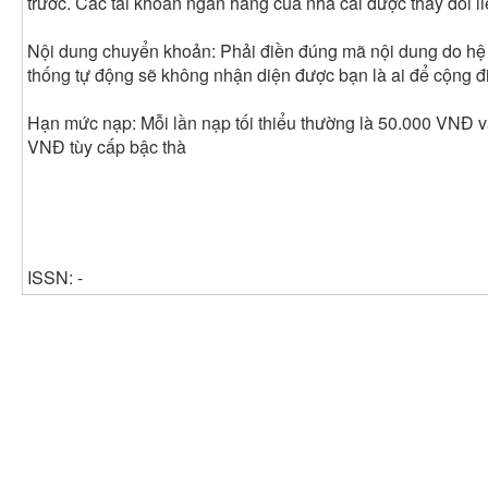
trước. Các tài khoản ngân hàng của nhà cái được thay đổi l
Nội dung chuyển khoản: Phải điền đúng mã nội dung do hệ 
thống tự động sẽ không nhận diện được bạn là ai để cộng đ
Hạn mức nạp: Mỗi lần nạp tối thiểu thường là 50.000 VNĐ v
VNĐ tùy cấp bậc thà
ISSN: -