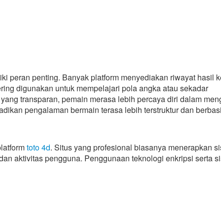
iki peran penting. Banyak platform menyediakan riwayat hasil 
 sering digunakan untuk mempelajari pola angka atau sekadar
yang transparan, pemain merasa lebih percaya diri dalam meng
adikan pengalaman bermain terasa lebih terstruktur dan berbas
latform
toto 4d
. Situs yang profesional biasanya menerapkan s
dan aktivitas pengguna. Penggunaan teknologi enkripsi serta s