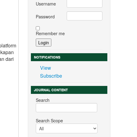
Username
Password
Remember me
platform
 kapan
NOTIFICATIONS
an dari
View
Subscribe
JOURNAL CONTENT
Search
Search Scope