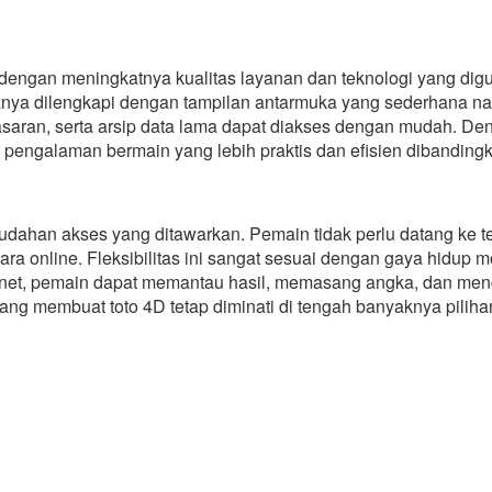
i dengan meningkatnya kualitas layanan dan teknologi yang dig
sanya dilengkapi dengan tampilan antarmuka yang sederhana 
l pasaran, serta arsip data lama dapat diakses dengan mudah. D
 pengalaman bermain yang lebih praktis dan efisien dibanding
udahan akses yang ditawarkan. Pemain tidak perlu datang ke 
ara online. Fleksibilitas ini sangat sesuai dengan gaya hidup 
rnet, pemain dapat memantau hasil, memasang angka, dan men
yang membuat toto 4D tetap diminati di tengah banyaknya piliha