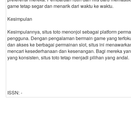
game tetap segar dan menarik dari waktu ke waktu.
Kesimpulan
Kesimpulannya, situs toto menonjol sebagai platform per
pengguna. Dengan pengalaman bermain game yang terfokus, s
dan akses ke berbagai permainan slot, situs ini menawark
mencari kesederhanaan dan kesenangan. Bagi mereka yang
yang konsisten, situs toto tetap menjadi pilihan yang andal.
ISSN: -