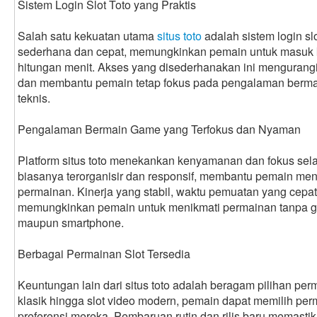
Sistem Login Slot Toto yang Praktis
Salah satu kekuatan utama
situs toto
adalah sistem login slo
sederhana dan cepat, memungkinkan pemain untuk masuk k
hitungan menit. Akses yang disederhanakan ini mengurangi
dan membantu pemain tetap fokus pada pengalaman berma
teknis.
Pengalaman Bermain Game yang Terfokus dan Nyaman
Platform situs toto menekankan kenyamanan dan fokus sel
biasanya terorganisir dan responsif, membantu pemain me
permainan. Kinerja yang stabil, waktu pemuatan yang cepat
memungkinkan pemain untuk menikmati permainan tanpa 
maupun smartphone.
Berbagai Permainan Slot Tersedia
Keuntungan lain dari situs toto adalah beragam pilihan perm
klasik hingga slot video modern, pemain dapat memilih pe
preferensi mereka. Pembaruan rutin dan rilis baru memas