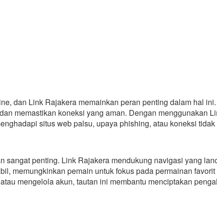
ne, dan Link Rajakera memainkan peran penting dalam hal ini.
a dan memastikan koneksi yang aman. Dengan menggunakan Li
nghadapi situs web palsu, upaya phishing, atau koneksi tidak 
n sangat penting. Link Rajakera mendukung navigasi yang lanc
bil, memungkinkan pemain untuk fokus pada permainan favorit
, atau mengelola akun, tautan ini membantu menciptakan peng