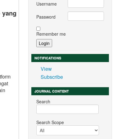
Username
e yang
Password
Remember me
NOTIFICATIONS
View
tform
Subscribe
ngat
ain
JOURNAL CONTENT
Search
Search Scope