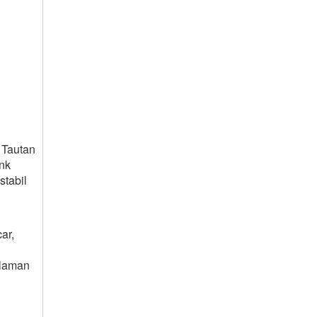
 Tautan
nk
stabil
ar,
alaman