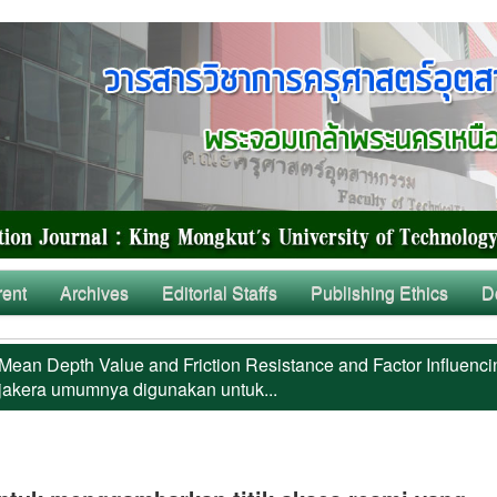
rent
Archives
Editorial Staffs
Publishing Ethics
D
Mean Depth Value and Friction Resistance and Factor Influenci
jakera umumnya digunakan untuk...