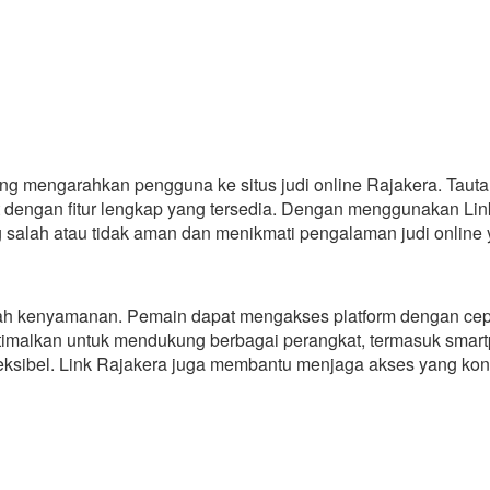
g mengarahkan pengguna ke situs judi online Rajakera. Tautan
 dengan fitur lengkap yang tersedia. Dengan menggunakan Lin
 salah atau tidak aman dan menikmati pengalaman judi online
h kenyamanan. Pemain dapat mengakses platform dengan cep
optimalkan untuk mendukung berbagai perangkat, termasuk smar
fleksibel. Link Rajakera juga membantu menjaga akses yang kon