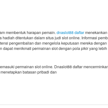
alam membentuk harapan pemain.
dnaslot88 daftar
menekankan
 hadiah ditentukan dalam situs judi slot online. Informasi pem
ensi pengembalian dan mengelola keputusan mereka dengan b
 dapat menikmati permainan slot dengan pola pikir yang lebih
masuki permainan slot online. Dnaslot88 daftar mencerminka
i menetapkan batasan pribadi dan