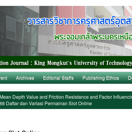
rent
Archives
Editorial Staffs
Publishing Ethics
D
Mean Depth Value and Friction Resistance and Factor Influenci
88 Daftar dan Variasi Permainan Slot Online