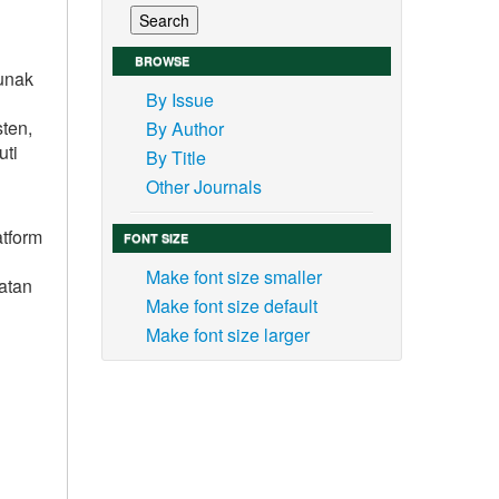
BROWSE
lunak
By Issue
ten,
By Author
uti
By Title
Other Journals
atform
FONT SIZE
Make font size smaller
atan
Make font size default
Make font size larger