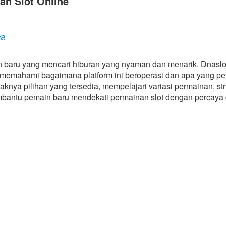
an Slot Online
ya
main baru yang mencari hiburan yang nyaman dan menarik. Dnasl
k memahami bagaimana platform ini beroperasi dan apa yang pe
ya pilihan yang tersedia, mempelajari variasi permainan, str
ntu pemain baru mendekati permainan slot dengan percaya d