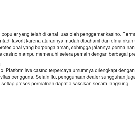
populer yang telah dikenal luas oleh penggemar kasino. Perm
 menjadi favorit karena aturannya mudah dipahami dan dimainkan
profesional yang berpengalaman, sehingga jalannya permainan
live casino mampu memenuhi selera pemain dengan berbagai pre
o
no. Platform live casino terpercaya umumnya dilengkapi dengan
ivitas pengguna. Selain itu, penggunaan dealer sungguhan jug
setiap proses permainan dapat disaksikan secara langsung.