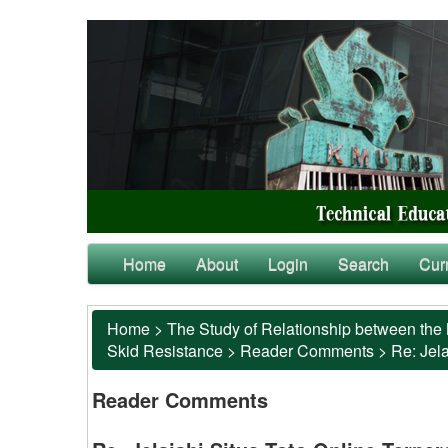
Home
About
Login
Search
Cur
Home
>
The Study of Relationship between the 
Skid Resistance
>
Reader Comments
>
Re: Jel
Reader Comments