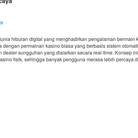
rcaya
ya
dunia hiburan digital yang menghadirkan pengalaman bermain 
da dengan permainan kasino biasa yang berbasis sistem otomatis
dealer sungguhan yang disiarkan secara real-time. Konsep in
asino fisik, sehingga banyak pengguna merasa lebih percaya 