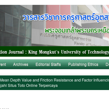
rent
Archives
Editorial Staffs
Publishing Ethics
D
Mean Depth Value and Friction Resistance and Factor Influenci
ajahi Situs Toto Online Terpercaya