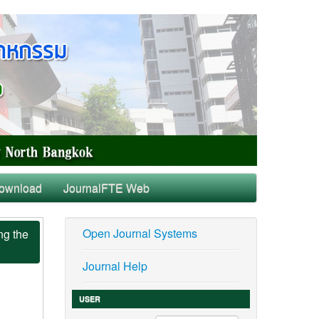
ownload
JournalFTE Web
Open Journal Systems
ng the
Journal Help
USER