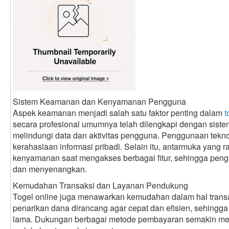
Sistem Keamanan dan Kenyamanan Pengguna
Aspek keamanan menjadi salah satu faktor penting dalam
t
secara profesional umumnya telah dilengkapi dengan sis
melindungi data dan aktivitas pengguna. Penggunaan tekn
kerahasiaan informasi pribadi. Selain itu, antarmuka yan
kenyamanan saat mengakses berbagai fitur, sehingga peng
dan menyenangkan.
Kemudahan Transaksi dan Layanan Pendukung
Togel online juga menawarkan kemudahan dalam hal transa
penarikan dana dirancang agar cepat dan efisien, sehingg
lama. Dukungan berbagai metode pembayaran semakin 