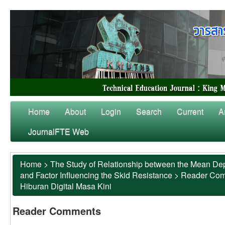
Home
About
Login
Search
Current
A
JournalFTE Web
Home
>
The Study of Relationship between the Mean Dep
and Factor Influencing the Skid Resistance
>
Reader Co
Hiburan Digital Masa Kini
Reader Comments