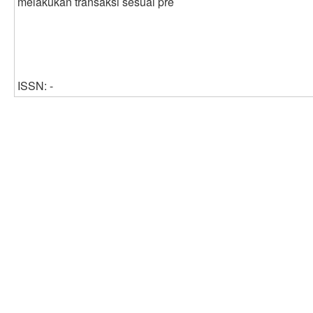
melakukan transaksi sesuai pre
ISSN: -