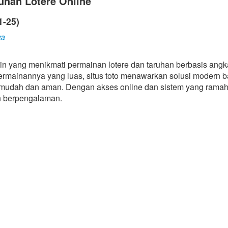
ruhan Lotere Online
1-25)
ya
ain yang menikmati permainan lotere dan taruhan berbasis angk
ermainannya yang luas, situs toto menawarkan solusi modern b
mudah dan aman. Dengan akses online dan sistem yang rama
an berpengalaman.