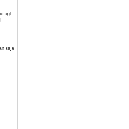
nologi
l
an saja