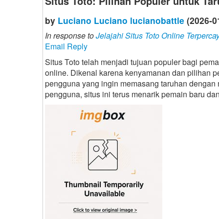
Situs Toto: Pilihan Populer untuk Ta
by
Luciano Luciano lucianobattle
(2026-0
In response to
Jelajahi Situs Toto Online Terperca
Email Reply
Situs Toto telah menjadi tujuan populer bagi pem
online. Dikenal karena kenyamanan dan pilihan p
pengguna yang ingin memasang taruhan dengan 
pengguna, situs ini terus menarik pemain baru d