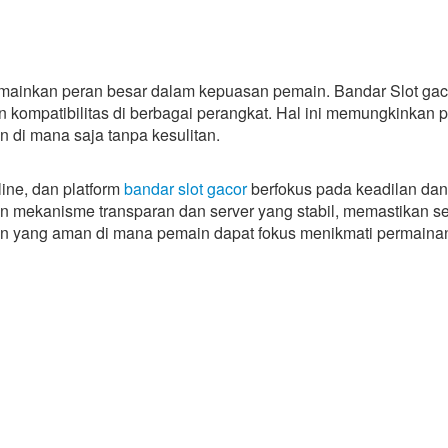
ainkan peran besar dalam kepuasan pemain. Bandar Slot gac
n kompatibilitas di berbagai perangkat. Hal ini memungkinkan 
n di mana saja tanpa kesulitan.
ine, dan platform
bandar slot gacor
berfokus pada keadilan dan
 mekanisme transparan dan server yang stabil, memastikan se
ngan yang aman di mana pemain dapat fokus menikmati permaina