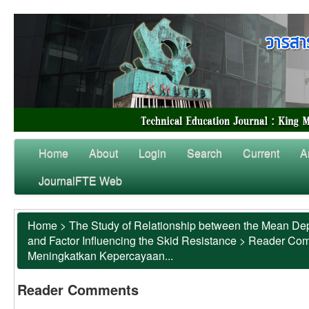
Home
About
Login
Search
Current
A
JournalFTE Web
Home
>
The Study of Relationship between the Mean Dep
and Factor Influencing the Skid Resistance
>
Reader Co
Meningkatkan Kepercayaan...
Reader Comments