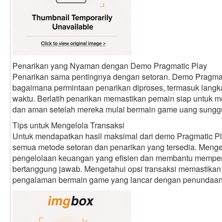
Penarikan yang Nyaman dengan Demo Pragmatic Play
Penarikan sama pentingnya dengan setoran. Demo Pragma
bagaimana permintaan penarikan diproses, termasuk langka
waktu. Berlatih penarikan memastikan pemain siap untuk
dan aman setelah mereka mulai bermain game uang sungg
Tips untuk Mengelola Transaksi
Untuk mendapatkan hasil maksimal dari demo Pragmatic Pla
semua metode setoran dan penarikan yang tersedia. Mengena
pengelolaan keuangan yang efisien dan membantu mempert
bertanggung jawab. Mengetahui opsi transaksi memastikan
pengalaman bermain game yang lancar dengan penundaan