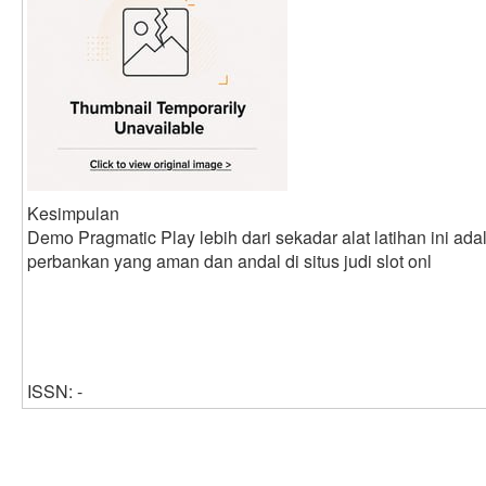
Kesimpulan
Demo Pragmatic Play lebih dari sekadar alat latihan ini 
perbankan yang aman dan andal di situs judi slot onl
ISSN: -