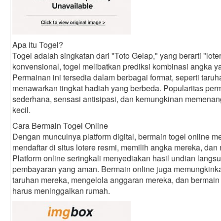
Apa itu Togel?
Togel adalah singkatan dari "Toto Gelap," yang berarti "loter
konvensional, togel melibatkan prediksi kombinasi angka 
Permainan ini tersedia dalam berbagai format, seperti tar
menawarkan tingkat hadiah yang berbeda. Popularitas perma
sederhana, sensasi antisipasi, dan kemungkinan memenan
kecil.
Cara Bermain Togel Online
Dengan munculnya platform digital, bermain togel online 
mendaftar di situs lotere resmi, memilih angka mereka, d
Platform online seringkali menyediakan hasil undian langs
pembayaran yang aman. Bermain online juga memungkinka
taruhan mereka, mengelola anggaran mereka, dan bermain
harus meninggalkan rumah.