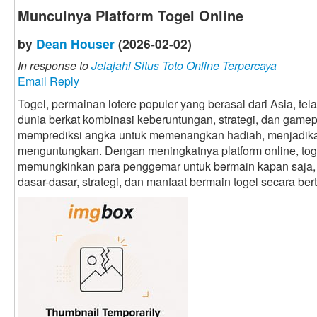
Munculnya Platform Togel Online
by
Dean Houser
(2026-02-02)
In response to
Jelajahi Situs Toto Online Terpercaya
Email Reply
Togel, permainan lotere populer yang berasal dari Asia, te
dunia berkat kombinasi keberuntungan, strategi, dan gam
memprediksi angka untuk memenangkan hadiah, menjadik
menguntungkan. Dengan meningkatnya platform online, tog
memungkinkan para penggemar untuk bermain kapan saja, d
dasar-dasar, strategi, dan manfaat bermain togel secara be