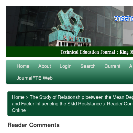
Home
About
Login
Search
Current
A
JournalFTE Web
Home
>
The Study of Relationship between the Mean Dep
and Factor Influencing the Skid Resistance
>
Reader Co
Online
Reader Comments