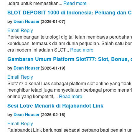
udara untuk memastikan...
Read more
SLOT DEPOSIT 1000 di Indonesia: Peluang dan 
by
Dean Houser
(2026-01-07)
Email Reply
Perkembangan teknologi digital telah membawa perubahan
kehidupan, termasuk dalam dunia perjudian. Salah satu ben
era modern ini adalah SLOT...
Read more
Gambaran Umum Platform Slot777: Slot, Bonus, 
by
Dean Houser
(2026-01-19)
Email Reply
Slot777 dikenal luas sebagai platform slot online yang t
menghibur tetapi juga menyediakan berbagai promo menarik
online yang kompetitif,...
Read more
Sesi Lotre Menarik di Rajabandot Link
by
Dean Houser
(2026-02-16)
Email Reply
Rajabandot Link berfungsi sebagai gerbang bagi pemain un