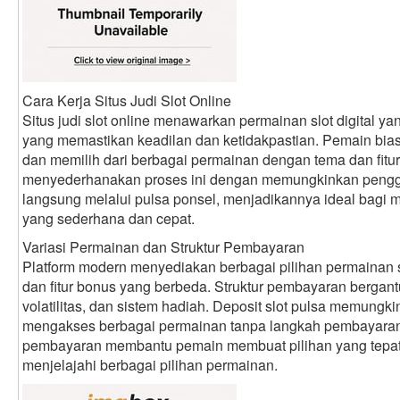
Cara Kerja Situs Judi Slot Online
Situs judi slot online menawarkan permainan slot digital ya
yang memastikan keadilan dan ketidakpastian. Pemain bi
dan memilih dari berbagai permainan dengan tema dan fitur
menyederhanakan proses ini dengan memungkinkan pengg
langsung melalui pulsa ponsel, menjadikannya ideal bagi 
yang sederhana dan cepat.
Variasi Permainan dan Struktur Pembayaran
Platform modern menyediakan berbagai pilihan permainan 
dan fitur bonus yang berbeda. Struktur pembayaran bergant
volatilitas, dan sistem hadiah. Deposit slot pulsa memung
mengakses berbagai permainan tanpa langkah pembayaran
pembayaran membantu pemain membuat pilihan yang tepat 
menjelajahi berbagai pilihan permainan.