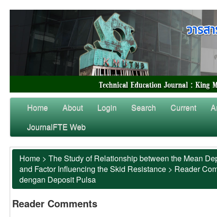
Home
About
Login
Search
Current
A
JournalFTE Web
Home
>
The Study of Relationship between the Mean Dep
and Factor Influencing the Skid Resistance
>
Reader Co
dengan Deposit Pulsa
Reader Comments