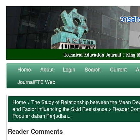
Home
About
Login
Search
Current
A
JournalFTE Web
Home
>
The Study of Relationship between the Mean Dep
and Factor Influencing the Skid Resistance
>
Reader Co
Populer dalam Perjudian...
Reader Comments