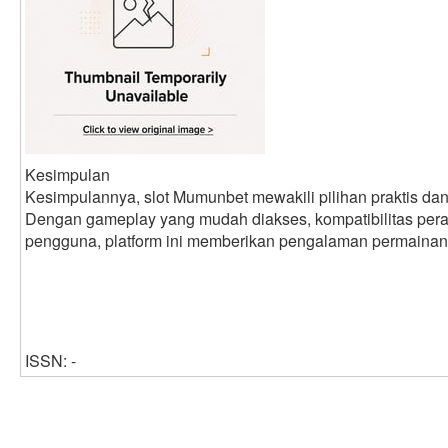
Kesimpulan
Kesimpulannya, slot Mumunbet mewakili pilihan praktis dan 
Dengan gameplay yang mudah diakses, kompatibilitas per
pengguna, platform ini memberikan pengalaman permainan
ISSN: -