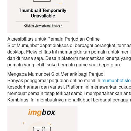
Aksesibilitas untuk Pemain Perjudian Online
Slot Mumunbet dapat diakses di berbagai perangkat, term
desktop. Fleksibilitas ini memungkinkan pemain untuk meni
dan di mana saja. Desain platform memastikan kinerja yang
pemain yang lebih suka bermain game saat bepergian.
Mengapa Mumunbet Slot Menarik bagi Penjudi
Banyak penggemar perjudian online memilih
mumunbet slo
kesederhanaan dan variasi. Platform ini menawarkan cukup
membuat pemain tetap terlibat sambil mempertahankan ant
Kombinasi ini membuatnya menarik bagi berbagai penggun