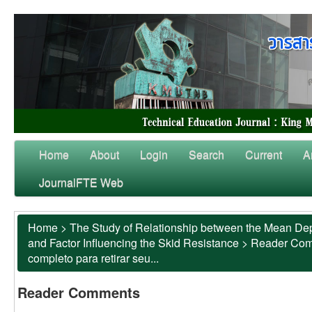
Home
About
Login
Search
Current
A
JournalFTE Web
Home
>
The Study of Relationship between the Mean Dep
and Factor Influencing the Skid Resistance
>
Reader Co
completo para retirar seu...
Reader Comments