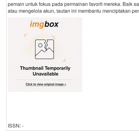
pemain untuk fokus pada permainan favorit mereka. Baik s
atau mengelola akun, tautan ini membantu menciptakan p
ISSN: -