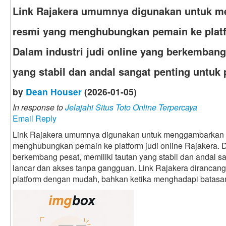
Link Rajakera umumnya digunakan untuk me
resmi yang menghubungkan pemain ke platfo
Dalam industri judi online yang berkembang
yang stabil dan andal sangat penting untuk
by
Dean Houser
(2026-01-05)
In response to
Jelajahi Situs Toto Online Terpercaya
Email Reply
Link Rajakera umumnya digunakan untuk menggambarkan ti
menghubungkan pemain ke platform judi online Rajakera. Da
berkembang pesat, memiliki tautan yang stabil dan andal s
lancar dan akses tanpa gangguan. Link Rajakera diranca
platform dengan mudah, bahkan ketika menghadapi batasan