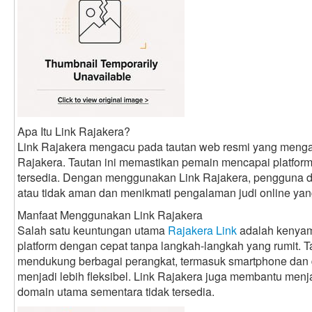
Apa Itu Link Rajakera?
Link Rajakera mengacu pada tautan web resmi yang mengar
Rajakera. Tautan ini memastikan pemain mencapai platform 
tersedia. Dengan menggunakan Link Rajakera, pengguna da
atau tidak aman dan menikmati pengalaman judi online yang
Manfaat Menggunakan Link Rajakera
Salah satu keuntungan utama
Rajakera Link
adalah kenya
platform dengan cepat tanpa langkah-langkah yang rumit. Ta
mendukung berbagai perangkat, termasuk smartphone dan d
menjadi lebih fleksibel. Link Rajakera juga membantu menj
domain utama sementara tidak tersedia.