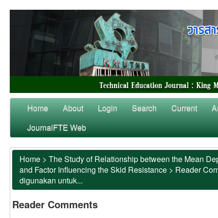
Home
About
Login
Search
Current
A
JournalFTE Web
Home
>
The Study of Relationship between the Mean Dep
and Factor Influencing the Skid Resistance
>
Reader Co
digunakan untuk...
Reader Comments