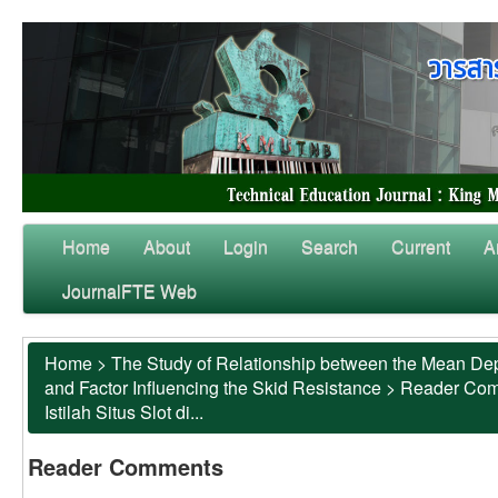
Home
About
Login
Search
Current
A
JournalFTE Web
Home
>
The Study of Relationship between the Mean Dep
and Factor Influencing the Skid Resistance
>
Reader Co
Istilah Situs Slot di...
Reader Comments