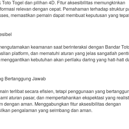
Toto Togel dan pilihan 4D. Fitur aksesibilitas memungkinkan
nformasi relevan dengan cepat. Pemahaman terhadap struktur pa
kses, memastikan pemain dapat membuat keputusan yang tepa
esibel
 mengutamakan keamanan saat berinteraksi dengan Bandar Tot
slian platform, dan mematuhi aturan yang jelas sangatlah penti
k menggantikan kebutuhan akan perilaku daring yang hati-hati d
ang Bertanggung Jawab
in terlibat secara efisien, tetapi penggunaan yang bertanggu
mi aturan pasar, dan mempertahankan ekspektasi yang realist
m dengan aman. Menggabungkan fitur aksesibilitas dengan
silkan pengalaman yang seimbang dan aman.