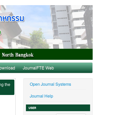
ownload
JournalFTE Web
Open Journal Systems
ng the
Journal Help
USER