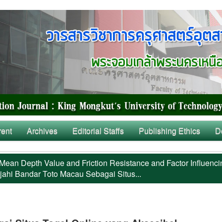
rent
Archives
Editorial Staffs
Publishing Ethics
D
Mean Depth Value and Friction Resistance and Factor Influenci
jahi Bandar Toto Macau Sebagai Situs...