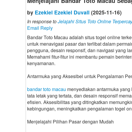
Menjelajahi Bandar Toto Macau Sebag
by
Ezekiel Ezekiel Duvall
(2025-11-16)
In response to
Jelajahi Situs Toto Online Terperca
Email Reply
Bandar Toto Macau adalah situs togel online ter
untuk menavigasi pasar dan terlibat dalam perma
pengguna, desain responsif, dan navigasi yang
Memahami fitur-fitur ini membantu pemain berint
kenyamanan.
Antarmuka yang Aksesibel untuk Pengalaman Pe
bandar toto macau
menyediakan antarmuka yang be
tata letak yang tertata, dan desain responsif mem
efisien. Aksesibilitas yang ditingkatkan memung
kebingungan, meningkatkan pengalaman togel onl
Menjelajahi Pilihan Pasar dengan Mudah