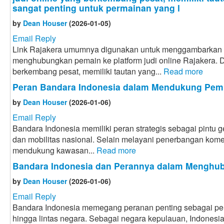
sangat penting untuk permainan yang l
by
Dean Houser
(2026-01-05)
Email Reply
Link Rajakera umumnya digunakan untuk menggambarkan ti
menghubungkan pemain ke platform judi online Rajakera. Da
berkembang pesat, memiliki tautan yang...
Read more
Peran Bandara Indonesia dalam Mendukung Pem
by
Dean Houser
(2026-01-06)
Email Reply
Bandara Indonesia memiliki peran strategis sebagai pintu 
dan mobilitas nasional. Selain melayani penerbangan kome
mendukung kawasan...
Read more
Bandara Indonesia dan Perannya dalam Menghu
by
Dean Houser
(2026-01-06)
Email Reply
Bandara Indonesia memegang peranan penting sebagai pen
hingga lintas negara. Sebagai negara kepulauan, Indonesia