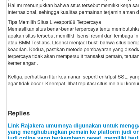
Hal ini menunjukkan bahwa situs tersebut memiliki kerja 
internasional, sehingga kualitas permainan terjamin aman 
Tips Memilih Situs Livesport88 Terpercaya
Memastikan situs benar-benar terpercaya tentu membutuhk
apakah situs tersebut memiliki lisensi resmi dari lembaga
atau BMM Testlabs. Lisensi menjadi bukti bahwa situs ber
keadilan. Kedua, pastikan metode pembayaran yang disedia
terpercaya tidak akan mempersulit transaksi pemain, terut
kemenangan.
Ketiga, perhatikan fitur keamanan seperti enkripsi SSL, ya
agar tidak bocor. Keempat, lihat reputasi situs melalui komu
Replies
Link Rajakera umumnya digunakan untuk mengga
yang menghubungkan pemain ke platform judi onl
judi online yang berkembang pesat, memiliki taut