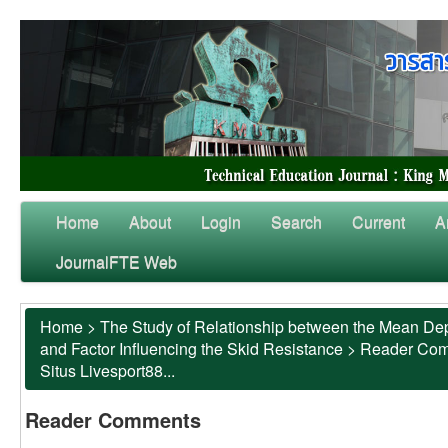
Home
About
Login
Search
Current
A
JournalFTE Web
Home
>
The Study of Relationship between the Mean Dep
and Factor Influencing the Skid Resistance
>
Reader Co
Situs Livesport88...
Reader Comments