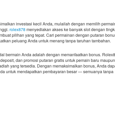
malkan investasi kecil Anda, mulailah dengan memilih perma
nggi.
rolex878
menyediakan akses ke banyak slot dengan ting
uat pilihan yang tepat. Cari permainan dengan putaran bonu
ningkatkan peluang Anda untuk menang tanpa taruhan tambahan.
odal bermain Anda adalah dengan memanfaatkan bonus. Rolex
posit, dan promosi putaran gratis untuk pemain baru maupun 
 hadiah yang tersedia. Dengan memaksimalkan bonus, Anda dap
Anda untuk mendapatkan pembayaran besar — semuanya tanpa