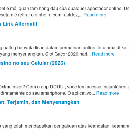
t é mối quan tâm hàng đầu của qualquer apostador online. D
sejam é retirar o dinheiro com rapidez,...
Read more
 Link Alternatif
ng paling banyak dicari dalam permainan online, terutama di ka
yang menyenangkan. Slot Gacor 2026 hari...
Read more
ino no seu Celular (2026)
próximo nível? Com o app DDUU , você tem acesso instantâneo 
diretamente do seu smartphone. O aplicativo...
Read more
n, Terjamin, dan Menyenangkan
uka yang telah mendapatkan pengakuan atas keandalan, keaman