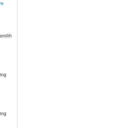
re
emilih
ing
ing