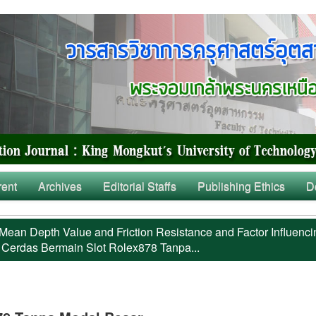
rent
Archives
Editorial Staffs
Publishing Ethics
D
Mean Depth Value and Friction Resistance and Factor Influenci
i Cerdas Bermain Slot Rolex878 Tanpa...