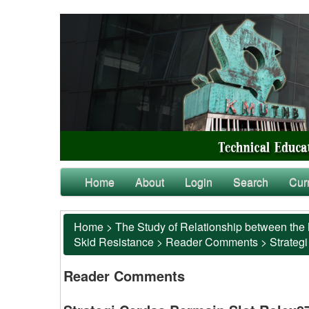
Home
About
Login
Search
Cur
Home
>
The Study of Relationship between the 
Skid Resistance
>
Reader Comments
>
Strateg
Reader Comments