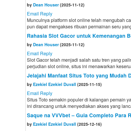
by
Dean Houser
(2025-11-12)
Email Reply
Munculnya platform slot online telah mengubah ca
pun dapat mengakses ribuan permainan seru yang
Rahasia Slot Gacor untuk Kemenangan B
by
Dean Houser
(2025-11-12)
Email Reply
Slot Gacor telah menjadi salah satu tren yang pali
perjudian slot online, situs ini menawarkan kes
Jelajahi Manfaat Situs Toto yang Mudah 
by
Ezekiel Ezekiel Duvall
(2025-11-15)
Email Reply
Situs Toto semakin populer di kalangan pemain ya
ini dirancang untuk menyediakan akses yang lanc
Saque na VVVbet – Guia Completo Para Re
by
Ezekiel Ezekiel Duvall
(2025-12-16)