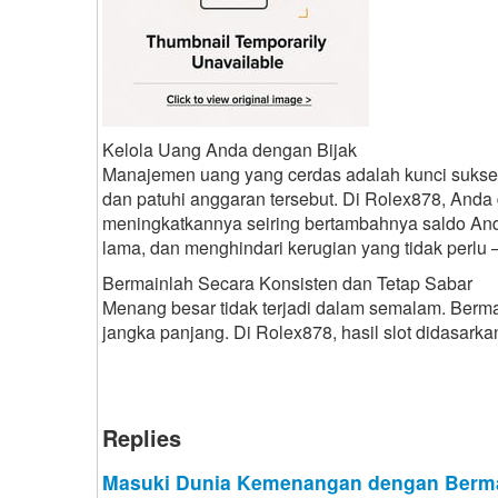
Kelola Uang Anda dengan Bijak
Manajemen uang yang cerdas adalah kunci sukses
dan patuhi anggaran tersebut. Di Rolex878, Anda
meningkatkannya seiring bertambahnya saldo And
lama, dan menghindari kerugian yang tidak perlu
Bermainlah Secara Konsisten dan Tetap Sabar
Menang besar tidak terjadi dalam semalam. Berma
jangka panjang. Di Rolex878, hasil slot didasarka
Replies
Masuki Dunia Kemenangan dengan Bermai