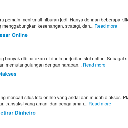
ra pemain menikmati hiburan judi. Hanya dengan beberapa klik
 menggabungkan kesenangan, strategi, dan...
Read more
esar Online
ng banyak dibicarakan di dunia perjudian slot online. Sebagai s
eruan memutar gulungan dengan harapan...
Read more
Diakses
ng mencari situs toto online yang andal dan mudah diakses. Pl
ar, transaksi yang aman, dan pengalaman...
Read more
tirar Dinheiro