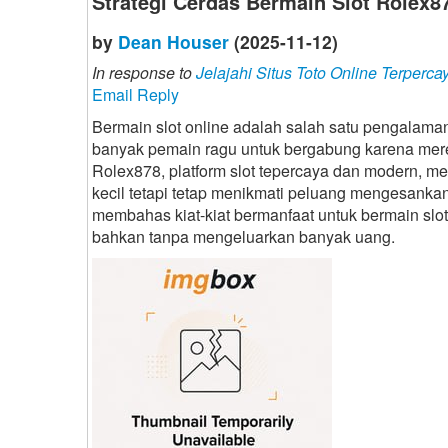
Strategi Cerdas Bermain Slot Rolex8
by
Dean Houser
(2025-11-12)
In response to
Jelajahi Situs Toto Online Terperca
Email Reply
Bermain slot online adalah salah satu pengalama
banyak pemain ragu untuk bergabung karena mere
Rolex878, platform slot tepercaya dan modern, m
kecil tetapi tetap menikmati peluang mengesankan
membahas kiat-kiat bermanfaat untuk bermain s
bahkan tanpa mengeluarkan banyak uang.