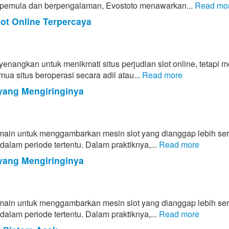
 pemula dan berpengalaman, Evostoto menawarkan...
Read mo
lot Online Terpercaya
nangkan untuk menikmati situs perjudian slot online, tetapi m
mua situs beroperasi secara adil atau...
Read more
yang Mengiringinya
pemain untuk menggambarkan mesin slot yang dianggap lebih ser
lam periode tertentu. Dalam praktiknya,...
Read more
yang Mengiringinya
pemain untuk menggambarkan mesin slot yang dianggap lebih ser
lam periode tertentu. Dalam praktiknya,...
Read more