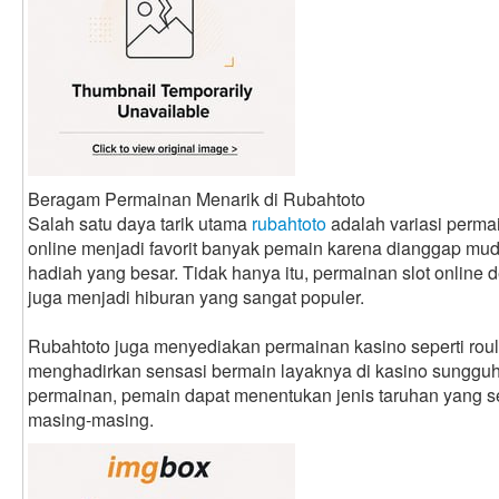
Beragam Permainan Menarik di Rubahtoto
Salah satu daya tarik utama
rubahtoto
adalah variasi perma
online menjadi favorit banyak pemain karena dianggap mu
hadiah yang besar. Tidak hanya itu, permainan slot online
juga menjadi hiburan yang sangat populer.
Rubahtoto juga menyediakan permainan kasino seperti roule
menghadirkan sensasi bermain layaknya di kasino sunggu
permainan, pemain dapat menentukan jenis taruhan yang se
masing-masing.