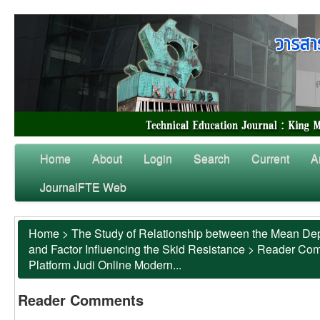
Home
About
Login
Search
Current
A
JournalFTE Web
Home
>
The Study of Relationship between the Mean Dep
and Factor Influencing the Skid Resistance
>
Reader Co
Platform Judi Online Modern...
Reader Comments