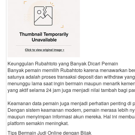
Keunggulan Rubahtoto yang Banyak Dicari Pemain
Banyak pemain memilih Rubahtoto karena menawarkan ber
satunya adalah proses transaksi deposit dan withdraw yang
menunggu lama saat ingin bermain maupun menarik kemena
yang aktif selama 24 jam juga menjadi nilai tambah bagi p
Keamanan data pemain juga menjadi perhatian penting di pla
Dengan sistem keamanan modern, pemain merasa lebih ny
maupun menyimpan informasi akun mereka. Hal ini membu
platform semakin meningkat.
Tips Bermain Judi Online dengan Bijak