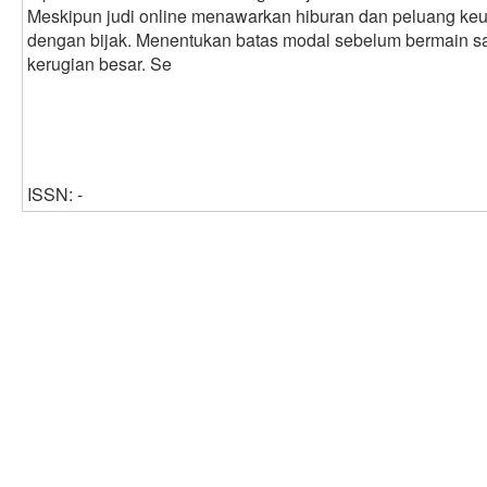
Meskipun judi online menawarkan hiburan dan peluang keu
dengan bijak. Menentukan batas modal sebelum bermain sa
kerugian besar. Se
ISSN: -