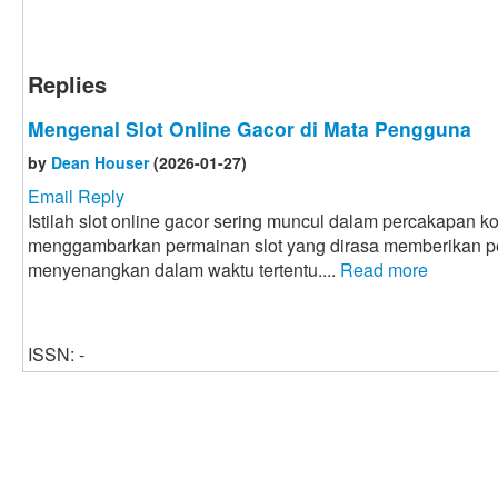
Replies
Mengenal Slot Online Gacor di Mata Pengguna
by
Dean Houser
(2026-01-27)
Email Reply
Istilah slot online gacor sering muncul dalam percakapan ko
menggambarkan permainan slot yang dirasa memberikan pe
menyenangkan dalam waktu tertentu....
Read more
ISSN: -