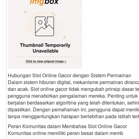
Hubungan Slot Online Gacor dengan Sistem Permainan
Dalam sistem hiburan digital, mekanisme permainan diranc
dan acak. Slot online gacor tidak mengubah prinsip dasar t
pengguna menafsirkan pengalaman mereka. Penting untu
berjalan berdasarkan algoritma yang telah ditentukan, sehi
dipastikan. Dengan pemahaman ini, pengguna dapat menikma
tanpa menggantungkan harapan berlebihan pada istilah tert
Peran Komunitas dalam Membahas Slot Online Gacor
Komunitas online memiliki peran besar dalam memb