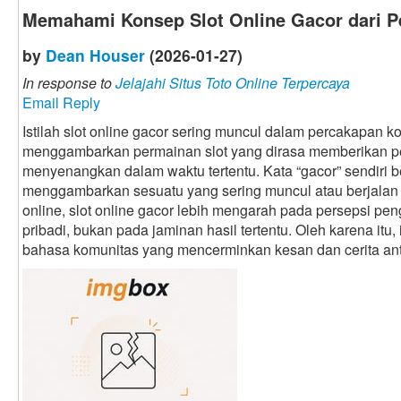
Memahami Konsep Slot Online Gacor dari P
by
Dean Houser
(2026-01-27)
In response to
Jelajahi Situs Toto Online Terpercaya
Email Reply
Istilah slot online gacor sering muncul dalam percakapan ko
menggambarkan permainan slot yang dirasa memberikan pe
menyenangkan dalam waktu tertentu. Kata “gacor” sendiri b
menggambarkan sesuatu yang sering muncul atau berjalan 
online, slot online gacor lebih mengarah pada persepsi 
pribadi, bukan pada jaminan hasil tertentu. Oleh karena itu,
bahasa komunitas yang mencerminkan kesan dan cerita an