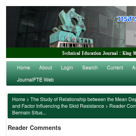
Home
About
Login
Search
Current
A
JournalFTE Web
Home
>
The Study of Relationship between the Mean Dep
and Factor Influencing the Skid Resistance
>
Reader Co
Bermain Situs...
Reader Comments