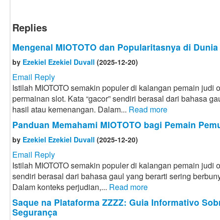
Replies
Mengenal MIOTOTO dan Popularitasnya di Dunia 
by
Ezekiel Ezekiel Duvall
(2025-12-20)
Email Reply
Istilah MIOTOTO semakin populer di kalangan pemain judi
permainan slot. Kata “gacor” sendiri berasal dari bahasa g
hasil atau kemenangan. Dalam...
Read more
Panduan Memahami MIOTOTO bagi Pemain Pemu
by
Ezekiel Ezekiel Duvall
(2025-12-20)
Email Reply
Istilah MIOTOTO semakin populer di kalangan pemain judi on
sendiri berasal dari bahasa gaul yang berarti sering berbun
Dalam konteks perjudian,...
Read more
Saque na Plataforma ZZZZ: Guia Informativo Sob
Segurança