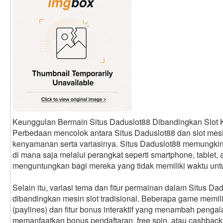
Keunggulan Bermain Situs Daduslot88 Dibandingkan Slot 
Perbedaan mencolok antara Situs Daduslot88 dan slot mesi
kenyamanan serta variasinya. Situs Daduslot88 memungki
di mana saja melalui perangkat seperti smartphone, tablet, a
menguntungkan bagi mereka yang tidak memiliki waktu untu
Selain itu, variasi tema dan fitur permainan dalam Situs Da
dibandingkan mesin slot tradisional. Beberapa game memil
(paylines) dan fitur bonus interaktif yang menambah penga
memanfaatkan bonus pendaftaran, free spin, atau cashback 