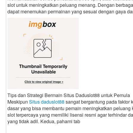
slot untuk meningkatkan peluang menang. Dengan berbagai 
dapat menemukan permainan yang sesuai dengan gaya dan
Tips dan Strategi Bermain Situs Daduslot88 untuk Pemula
Meskipun
Situs daduslot88
sangat bergantung pada faktor 
dasar yang bisa membantu pemain meningkatkan peluang k
slot terpercaya yang memiliki lisensi resmi agar terhindar d
yang tidak adil. Kedua, pahami tab