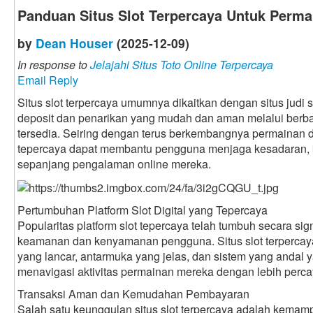
Panduan Situs Slot Terpercaya Untuk Perm
by
Dean Houser
(2025-12-09)
In response to
Jelajahi Situs Toto Online Terpercaya
Email Reply
Situs slot terpercaya umumnya dikaitkan dengan situs judi
deposit dan penarikan yang mudah dan aman melalui ber
tersedia. Seiring dengan terus berkembangnya permainan di
tepercaya dapat membantu pengguna menjaga kesadaran,
sepanjang pengalaman online mereka.
Pertumbuhan Platform Slot Digital yang Tepercaya
Popularitas platform slot tepercaya telah tumbuh secara si
keamanan dan kenyamanan pengguna. Situs slot terpercay
yang lancar, antarmuka yang jelas, dan sistem yang anda
menavigasi aktivitas permainan mereka dengan lebih percay
Transaksi Aman dan Kemudahan Pembayaran
Salah satu keunggulan situs slot terpercaya adalah kema