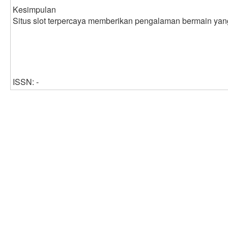
Kesimpulan
Situs slot terpercaya memberikan pengalaman bermain yan
ISSN: -