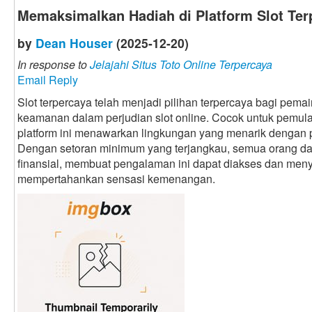
Memaksimalkan Hadiah di Platform Slot Ter
by
Dean Houser
(2025-12-20)
In response to
Jelajahi Situs Toto Online Terpercaya
Email Reply
Slot terpercaya telah menjadi pilihan terpercaya bagi pem
keamanan dalam perjudian slot online. Cocok untuk pemu
platform ini menawarkan lingkungan yang menarik dengan
Dengan setoran minimum yang terjangkau, semua orang dap
finansial, membuat pengalaman ini dapat diakses dan men
mempertahankan sensasi kemenangan.