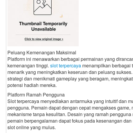
Peluang Kemenangan Maksimal
Platform ini menawarkan berbagai permainan yang diranca
kemenangan tinggi.
slot terpercaya
menampilkan berbagai t
menarik yang meningkatkan keseruan dan peluang sukses.
strategi dan menikmati gameplay yang beragam, meningka
potensi hadiah mereka.
Platform Ramah Pengguna
Slot terpercaya menyediakan antarmuka yang intuitif dan 
pengguna. Pemain dapat dengan cepat mengakses game, 
mekanisme tanpa kesulitan. Desain yang ramah penggun
pemain berpengalaman dapat fokus pada kesenangan dan 
slot online yang mulus.