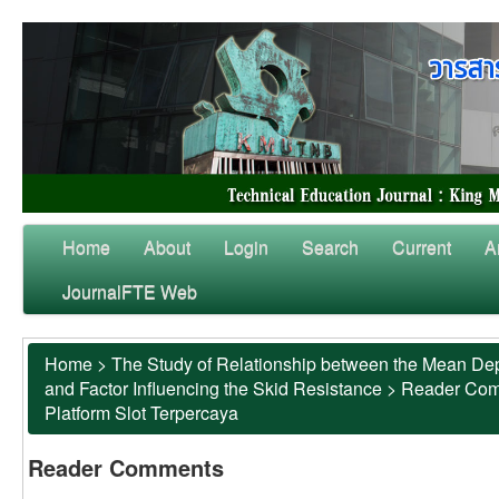
Home
About
Login
Search
Current
A
JournalFTE Web
Home
>
The Study of Relationship between the Mean Dep
and Factor Influencing the Skid Resistance
>
Reader Co
Platform Slot Terpercaya
Reader Comments