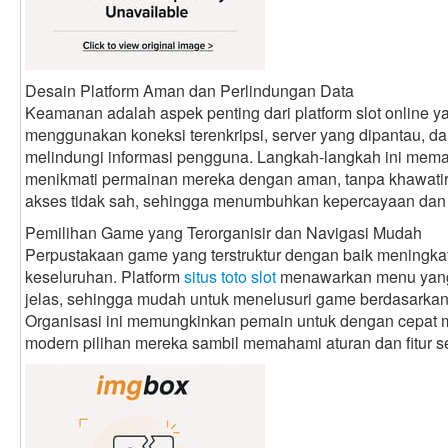
Desain Platform Aman dan Perlindungan Data
Keamanan adalah aspek penting dari platform slot online yan
menggunakan koneksi terenkripsi, server yang dipantau, d
melindungi informasi pengguna. Langkah-langkah ini mem
menikmati permainan mereka dengan aman, tanpa khawatir 
akses tidak sah, sehingga menumbuhkan kepercayaan dan 
Pemilihan Game yang Terorganisir dan Navigasi Mudah
Perpustakaan game yang terstruktur dengan baik meningk
keseluruhan. Platform
situs toto slot
menawarkan menu yang 
jelas, sehingga mudah untuk menelusuri game berdasarkan j
Organisasi ini memungkinkan pemain untuk dengan cepat 
modern pilihan mereka sambil memahami aturan dan fitur se