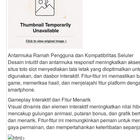
Antarmuka Ramah Pengguna dan Kompatibilitas Seluler
Desain intuitif dan antarmuka responsif meningkatkan aksesi
situs toto slot menyediakan tata letak yang dioptimalkan u
digunakan, dan dasbor interaktif. Fitur-fitur ini memastik
game, memeriksa hasil, dan menjelajahi fitur platform denga
smartphone.
Gameplay Interaktif dan Fitur Menarik
Visual dinamis dan elemen interaktif meningkatkan nilai hibur
mencakup gulungan animasi, putaran bonus, dan grafik be
dan menarik. Fitur-fitur ini memungkinkan pemain untuk me
gaya permainan, dan mempertahankan keterlibatan sepanj